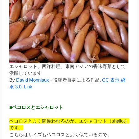
エシャロット、西洋料理、東南アジアの香味野菜として
活躍しています
By
David Monniaux
-
投稿者自身による作品
,
CC 表示-継
承 3.0
,
Link
■ペコロスとエシャロット
ペコロスとよく間違われるのが、エシャロット（shallot）
です。
こちらはサイズもペコロスとよく似ているので、