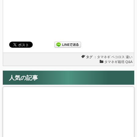
ま
ウ
す)
ィ
ン
ド
ウ
で
開
き
ま
す)
タグ ：
タマネギ
ペコロス
違い
タマネギ栽培 Q&A
人気の記事