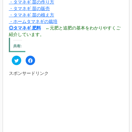
・タマネギ 苗の作り方
・タマネギ 苗の販売
・タマネギ 苗の植え方
・ホームタマネギの栽培
◎タマネギ 肥料
←元肥と追肥の基本をわかりやすくご
紹介しています。
共有:
ク
Facebook
リ
で
ッ
共
ク
有
スポンサードリンク
し
す
て
る
Twitter
に
で
は
共
ク
有
リ
(新
ッ
し
ク
い
し
ウ
て
ィ
く
ン
だ
ド
さ
ウ
い
で
(新
開
し
き
い