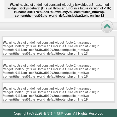
Warning
: Use of undefined constant widget_stickysidebar2 - assumed
'widget_stickysidebar2' (this will throw an Error in a future version of PHP)
in
/home/ai0117/xn--ock7a3bwd939y2nu.com/public_html/wp-
content/themes/01the_world_default/sidebar2.php
on line
12
Warning
: Use of undefined constant widget_footer1 - assumed
'widget_footer1' (this will throw an Error in a future version of PHP) in
/home/ai0117/xn--ock7a3bwd939y2nu.com/public_html/wp-
content/themes/01the_world_default/footer.php
on line
13
Warning
: Use of undefined constant widget_footer2 - assumed
'widget_footer2' (this will throw an Error in a future version of PHP) in
/home/ai0117/xn--ock7a3bwd939y2nu.com/public_html/wp-
content/themes/01the_world_default/footer.php
on line
16
Warning
: Use of undefined constant widget_footer3 - assumed
'widget_footer3' (this will throw an Error in a future version of PHP) in
/home/ai0117/xn--ock7a3bwd939y2nu.com/public_html/wp-
content/themes/01the_world_default/footer.php
on line
19
Copyright (C) 2026
タマネギ栽培.com
All Rights Reserved