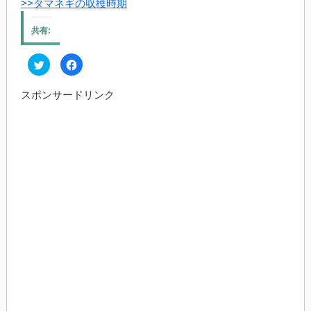
>>タマネギの収穫時期
共有:
ク
Facebook
リ
で
ッ
共
ク
有
スポンサードリンク
し
す
て
る
Twitter
に
で
は
共
ク
有
リ
(新
ッ
し
ク
い
し
ウ
て
ィ
く
ン
だ
ド
さ
ウ
い
で
(新
開
し
き
い
ま
ウ
す)
ィ
ン
ド
ウ
で
開
き
ま