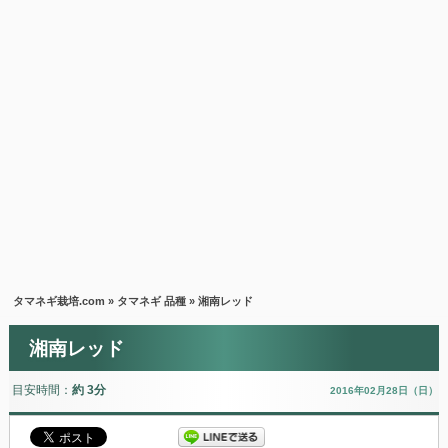
タマネギ栽培.com
»
タマネギ 品種
» 湘南レッド
湘南レッド
目安時間：
約 3分
2016年02月28日（日）