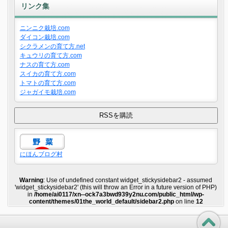
リンク集
ニンニク栽培.com
ダイコン栽培.com
シクラメンの育て方.net
キュウリの育て方.com
ナスの育て方.com
スイカの育て方.com
トマトの育て方.com
ジャガイモ栽培.com
にほんブログ村
Warning
: Use of undefined constant widget_stickysidebar2 - assumed
'widget_stickysidebar2' (this will throw an Error in a future version of PHP)
in
/home/ai0117/xn--ock7a3bwd939y2nu.com/public_html/wp-
content/themes/01the_world_default/sidebar2.php
on line
12