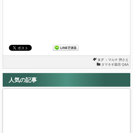
き
い
ま
ウ
す)
ィ
ン
ド
ウ
で
開
き
ま
す)
タグ ：
マルチ
押さえ
タマネギ栽培 Q&A
人気の記事