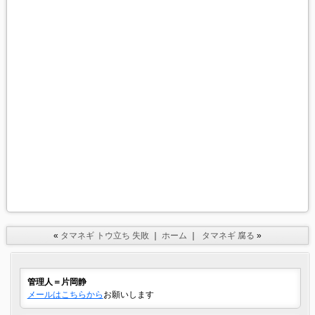
«
タマネギ トウ立ち 失敗
｜
ホーム
｜
タマネギ 腐る
»
管理人＝片岡静
メールはこちらから
お願いします