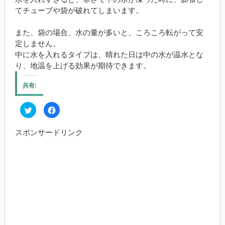
てチューブや袋が破れてしまいます。
また、袋の場合、水の量が多いと、ころころ転がって安
定しません。
中に水を入れるタイプは、晴れた日は中の水が温水とな
り、地温を上げる効果が期待できます。
共有:
ク
Facebook
リ
で
ッ
共
ク
有
スポンサードリンク
し
す
て
る
Twitter
に
で
は
共
ク
有
リ
(新
ッ
し
ク
い
し
ウ
て
ィ
く
ン
だ
ド
さ
ウ
い
で
(新
開
し