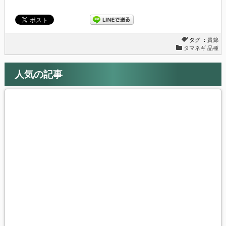
す)
タグ ：
貴錦
タマネギ 品種
人気の記事