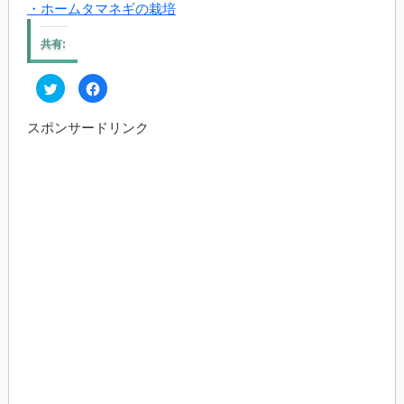
・ホームタマネギの栽培
共有:
ク
Facebook
リ
で
ッ
共
ク
有
スポンサードリンク
し
す
て
る
Twitter
に
で
は
共
ク
有
リ
(新
ッ
し
ク
い
し
ウ
て
ィ
く
ン
だ
ド
さ
ウ
い
で
(新
開
し
き
い
ま
ウ
す)
ィ
ン
ド
ウ
で
開
き
ま