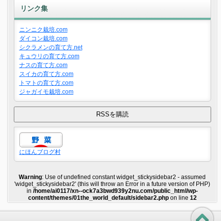
リンク集
ニンニク栽培.com
ダイコン栽培.com
シクラメンの育て方.net
キュウリの育て方.com
ナスの育て方.com
スイカの育て方.com
トマトの育て方.com
ジャガイモ栽培.com
にほんブログ村
Warning
: Use of undefined constant widget_stickysidebar2 - assumed
'widget_stickysidebar2' (this will throw an Error in a future version of PHP)
in
/home/ai0117/xn--ock7a3bwd939y2nu.com/public_html/wp-
content/themes/01the_world_default/sidebar2.php
on line
12