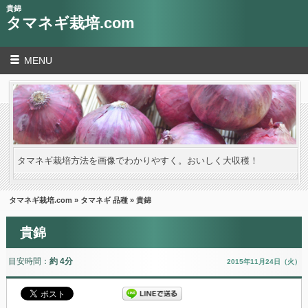
貴錦
タマネギ栽培.com
MENU
タマネギ栽培方法を画像でわかりやすく。おいしく大収穫！
タマネギ栽培.com
»
タマネギ 品種
» 貴錦
貴錦
目安時間：
約 4分
2015年11月24日（火）