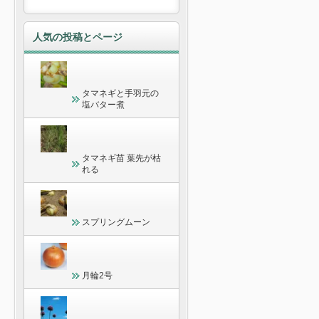
人気の投稿とページ
タマネギと手羽元の
塩バター煮
タマネギ苗 葉先が枯
れる
スプリングムーン
月輪2号