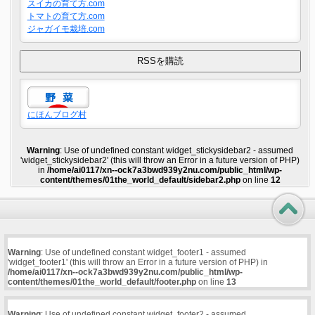
スイカの育て方.com
トマトの育て方.com
ジャガイモ栽培.com
にほんブログ村
Warning
: Use of undefined constant widget_stickysidebar2 - assumed
'widget_stickysidebar2' (this will throw an Error in a future version of PHP)
in
/home/ai0117/xn--ock7a3bwd939y2nu.com/public_html/wp-
content/themes/01the_world_default/sidebar2.php
on line
12
Warning
: Use of undefined constant widget_footer1 - assumed
'widget_footer1' (this will throw an Error in a future version of PHP) in
/home/ai0117/xn--ock7a3bwd939y2nu.com/public_html/wp-
content/themes/01the_world_default/footer.php
on line
13
Warning
: Use of undefined constant widget_footer2 - assumed