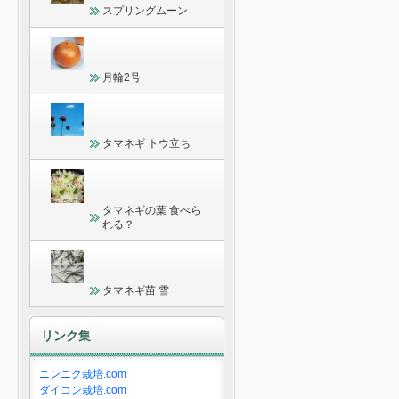
スプリングムーン
月輪2号
タマネギ トウ立ち
タマネギの葉 食べら
れる？
タマネギ苗 雪
リンク集
ニンニク栽培.com
ダイコン栽培.com