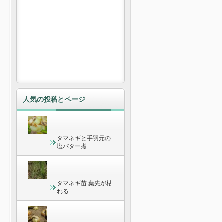
人気の投稿とページ
タマネギと手羽元の
塩バター煮
タマネギ苗 葉先が枯
れる