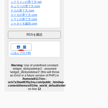
シクラメンの育て方.net
キュウリの育て方.com
ナスの育て方.com
スイカの育て方.com
トマトの育て方.com
ジャガイモ栽培.com
にほんブログ村
Warning
: Use of undefined constant
widget_stickysidebar2 - assumed
'widget_stickysidebar2' (this will throw
an Error in a future version of PHP) in
/home/ai0117/xn--
ock7a3bwd939y2nu.com/public_html/wp-
content/themes/01the_world_default/sidebar2.php
on line
12