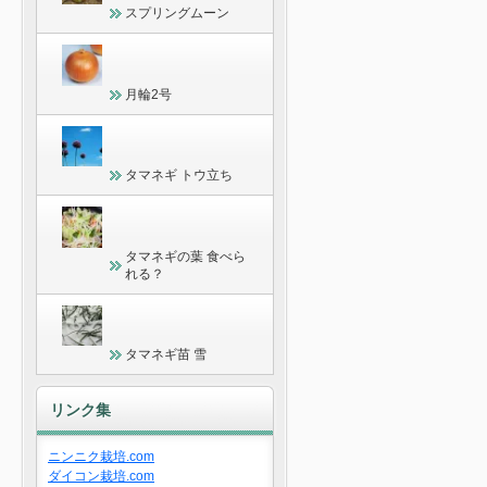
スプリングムーン
月輪2号
タマネギ トウ立ち
タマネギの葉 食べら
れる？
タマネギ苗 雪
リンク集
ニンニク栽培.com
ダイコン栽培.com