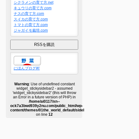
シクラメンの育て方.net
キュウリの育て方.com
ナスの育て方.com
スイカの育て方.com
トマトの育て方.com
ジャガイモ栽培.com
にほんブログ村
Warning
: Use of undefined constant
widget_stickysidebar2 - assumed
'widget_stickysidebar2' (this will throw
an Error in a future version of PHP) in
/home/ai0117/xn--
ock7a3bwd939y2nu.com/public_html/wp-
content/themes/01the_world_default/sidebar2.php
on line
12