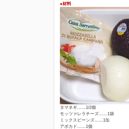
●材料
タマネギ……1/2個
モッツァレラチーズ……1袋
ミックスビーンズ……1缶
アボカド……1個