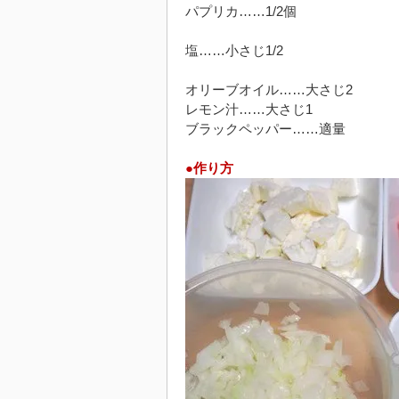
パプリカ……1/2個
塩……小さじ1/2
オリーブオイル……大さじ2
レモン汁……大さじ1
ブラックペッパー……適量
●作り方