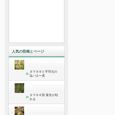
人気の投稿とページ
タマネギと手羽元の
塩バター煮
タマネギ苗 葉先が枯
れる