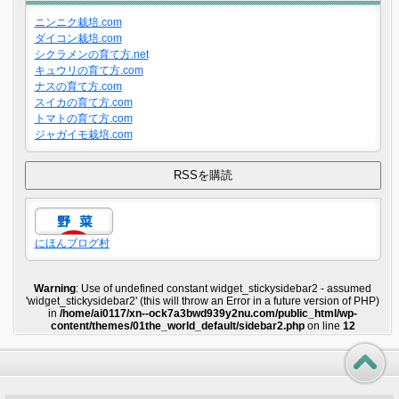
ニンニク栽培.com
ダイコン栽培.com
シクラメンの育て方.net
キュウリの育て方.com
ナスの育て方.com
スイカの育て方.com
トマトの育て方.com
ジャガイモ栽培.com
にほんブログ村
Warning
: Use of undefined constant widget_stickysidebar2 - assumed
'widget_stickysidebar2' (this will throw an Error in a future version of PHP)
in
/home/ai0117/xn--ock7a3bwd939y2nu.com/public_html/wp-
content/themes/01the_world_default/sidebar2.php
on line
12