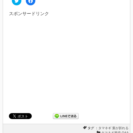
リ
で
ッ
共
ク
有
スポンサードリンク
し
す
て
る
Twitter
に
で
は
共
ク
有
リ
(新
ッ
し
ク
い
し
ウ
て
ィ
く
ン
だ
ド
さ
ウ
い
で
(新
開
し
き
い
ま
ウ
す)
ィ
ン
ド
ウ
で
開
き
ま
す)
タグ ：
タマネギ
葉が折れる
タマネギ栽培 Q&A