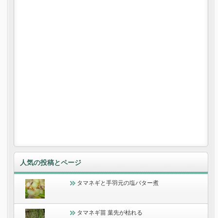
人気の投稿とページ
タマネギと手羽元の塩バター煮
タマネギ苗 葉先が枯れる