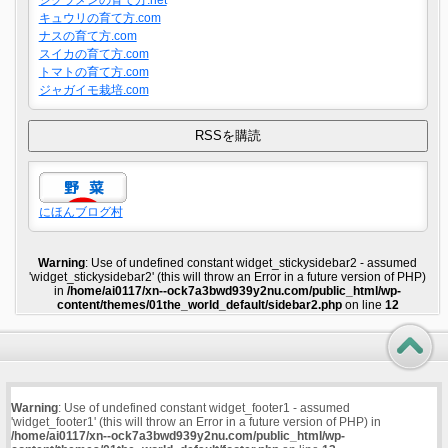
シクラメンの育て方.net
キュウリの育て方.com
ナスの育て方.com
スイカの育て方.com
トマトの育て方.com
ジャガイモ栽培.com
にほんブログ村
Warning
: Use of undefined constant widget_stickysidebar2 - assumed
'widget_stickysidebar2' (this will throw an Error in a future version of PHP)
in
/home/ai0117/xn--ock7a3bwd939y2nu.com/public_html/wp-
content/themes/01the_world_default/sidebar2.php
on line
12
Warning
: Use of undefined constant widget_footer1 - assumed
'widget_footer1' (this will throw an Error in a future version of PHP) in
/home/ai0117/xn--ock7a3bwd939y2nu.com/public_html/wp-