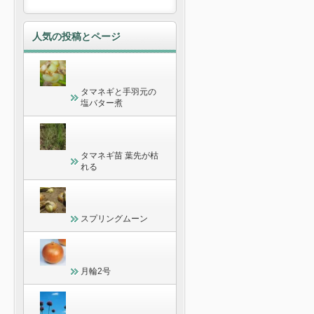
人気の投稿とページ
タマネギと手羽元の
塩バター煮
タマネギ苗 葉先が枯
れる
スプリングムーン
月輪2号