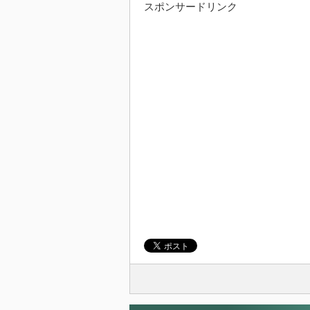
で
は
スポンサードリンク
共
ク
有
リ
(新
ッ
し
ク
い
し
ウ
て
ィ
く
ン
だ
ド
さ
ウ
い
で
(新
開
し
き
い
ま
ウ
す)
ィ
ン
ド
ウ
で
開
き
ま
す)