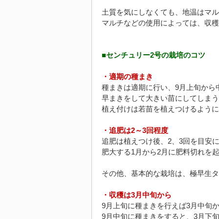
土質を気にしなくても、地温はマル
マルチなどの使用によっては、収穫
■センチュリー2号の栽培のコツ
・適期の種まき
種まきは適期に行い、9月上旬から
早まきをして大きい苗にしてしまう
植え付けは若苗を植えつけるように
・追肥は2～3回程度
追肥は植えつけ後、2、3回を目安
肥大する1月から2月に肥料切れを
その他、基本的な栽培は、極早生タ
・収穫は3月中旬から
9月上旬に種まきを行えば3月中旬
9月中旬に種まきをすると、3月下