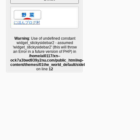
にほんブログ村
Warning
: Use of undefined constant
widget_stickysidebar2 - assumed
'widget_stickysidebar2' (this will throw
an Error in a future version of PHP) in
/home/ai0117/xn--
ock7a3bwd939y2nu.com/public_html/wp-
content/themes/01the_world_default/sidebar2.php
on line
12