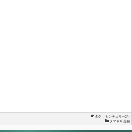
タグ ：
センチュリー2号
タマネギ 品種