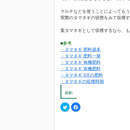
マルチなどを使うことによってもう
実際のタマネギの状態をみて収穫す
葉タマネギとして収穫するなら、も
■参考
・タマネギ 肥料過多
・タマネギ 肥料一発
・タマネギ 無機肥料
・タマネギ 有機肥料
・タマネギ 3月の肥料
・タマネギの収穫時期
共有:
ク
Facebook
リ
で
ッ
共
ク
有
し
す
て
る
Twitter
に