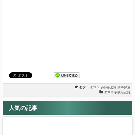
い
し
ウ
て
ィ
く
ン
だ
ド
さ
ウ
い
で
(新
開
し
き
い
ま
ウ
す)
ィ
ン
ド
ウ
で
開
き
ま
す)
タグ ：
タマネギ生長比較
途中経過
タマネギ栽培記録
人気の記事