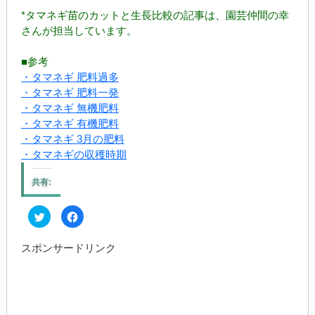
*タマネギ苗のカットと生長比較の記事は、園芸仲間の幸
さんが担当しています。
■参考
・タマネギ 肥料過多
・タマネギ 肥料一発
・タマネギ 無機肥料
・タマネギ 有機肥料
・タマネギ 3月の肥料
・タマネギの収穫時期
共有:
ク
Facebook
リ
で
ッ
共
ク
有
スポンサードリンク
し
す
て
る
Twitter
に
で
は
共
ク
有
リ
(新
ッ
し
ク