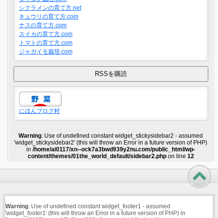
シクラメンの育て方.net
キュウリの育て方.com
ナスの育て方.com
スイカの育て方.com
トマトの育て方.com
ジャガイモ栽培.com
にほんブログ村
Warning
: Use of undefined constant widget_stickysidebar2 - assumed
'widget_stickysidebar2' (this will throw an Error in a future version of PHP)
in
/home/ai0117/xn--ock7a3bwd939y2nu.com/public_html/wp-
content/themes/01the_world_default/sidebar2.php
on line
12
Warning
: Use of undefined constant widget_footer1 - assumed
'widget_footer1' (this will throw an Error in a future version of PHP) in