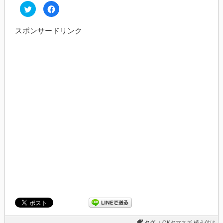
ク
Facebook
リ
で
ッ
共
ク
有
スポンサードリンク
し
す
て
る
Twitter
に
で
は
共
ク
有
リ
(新
ッ
し
ク
い
し
ウ
て
ィ
く
ン
だ
ド
さ
ウ
い
で
(新
開
し
き
い
ま
ウ
す)
ィ
ン
ド
ウ
で
開
き
ま
す)
タグ ：
OKタマネギ
植え付け