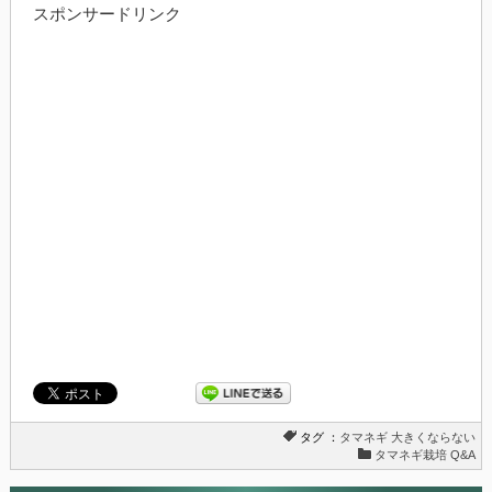
ク
有
スポンサードリンク
し
す
て
る
Twitter
に
で
は
共
ク
有
リ
(新
ッ
し
ク
い
し
ウ
て
ィ
く
ン
だ
ド
さ
ウ
い
で
(新
開
し
き
い
ま
ウ
す)
ィ
ン
ド
ウ
で
開
き
ま
す)
タグ ：
タマネギ
大きくならない
タマネギ栽培 Q&A