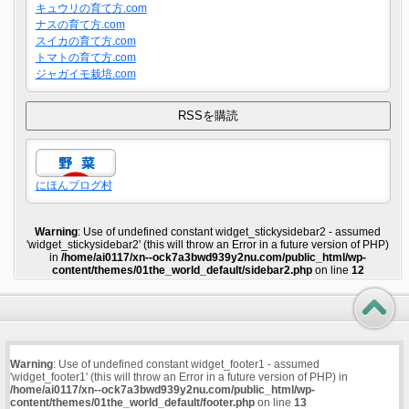
キュウリの育て方.com
ナスの育て方.com
スイカの育て方.com
トマトの育て方.com
ジャガイモ栽培.com
にほんブログ村
Warning
: Use of undefined constant widget_stickysidebar2 - assumed
'widget_stickysidebar2' (this will throw an Error in a future version of PHP)
in
/home/ai0117/xn--ock7a3bwd939y2nu.com/public_html/wp-
content/themes/01the_world_default/sidebar2.php
on line
12
Warning
: Use of undefined constant widget_footer1 - assumed
'widget_footer1' (this will throw an Error in a future version of PHP) in
/home/ai0117/xn--ock7a3bwd939y2nu.com/public_html/wp-
content/themes/01the_world_default/footer.php
on line
13