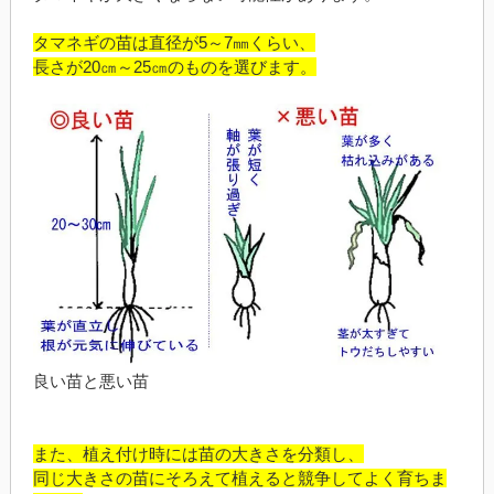
タマネギの苗は直径が5～7㎜くらい、
長さが20㎝～25㎝のものを選びます。
良い苗と悪い苗
また、植え付け時には苗の大きさを分類し、
同じ大きさの苗にそろえて植えると競争してよく育ちま