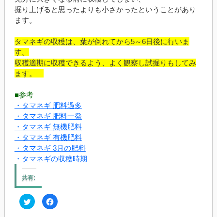
掘り上げると思ったよりも小さかったということがあり
ます。
タマネギの収穫は、葉が倒れてから5～6日後に行いま
す。
収穫適期に収穫できるよう、よく観察し試掘りもしてみ
ます。
■参考
・タマネギ 肥料過多
・タマネギ 肥料一発
・タマネギ 無機肥料
・タマネギ 有機肥料
・タマネギ 3月の肥料
・タマネギの収穫時期
共有:
ク
Facebook
リ
で
ッ
共