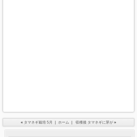
«
タマネギ栽培 5月
｜
ホーム
｜
収穫後 タマネギに芽が
»