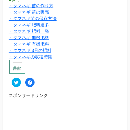
・タマネギ 苗の作り方
・タマネギ 苗の販売
・タマネギ苗の保存方法
・タマネギ 肥料過多
・タマネギ 肥料一発
・タマネギ 無機肥料
・タマネギ 有機肥料
・タマネギ 3月の肥料
・タマネギの収穫時期
共有:
ク
Facebook
リ
で
ッ
共
ク
有
スポンサードリンク
し
す
て
る
Twitter
に
で
は
共
ク
有
リ
(新
ッ
し
ク
い
し
ウ
て