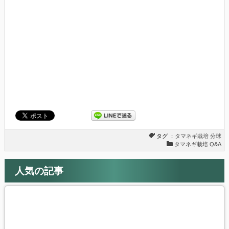
ィ
く
ン
だ
ド
さ
ウ
い
で
(新
開
し
き
い
ま
ウ
す)
ィ
ン
ド
ウ
で
開
き
ま
す)
タグ ：
タマネギ栽培
分球
タマネギ栽培 Q&A
人気の記事