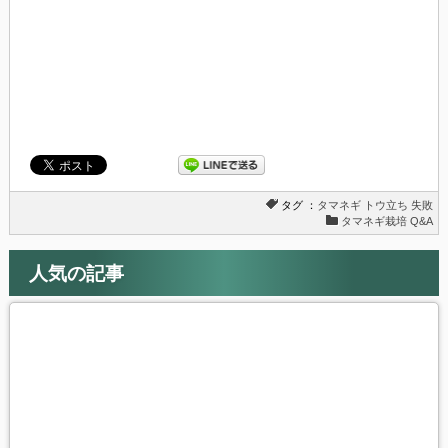
き
い
ま
ウ
す)
ィ
ン
ド
ウ
で
開
き
ま
す)
タグ ：
タマネギ
トウ立ち
失敗
タマネギ栽培 Q&A
人気の記事