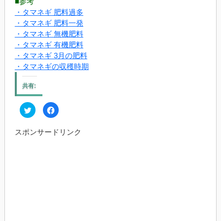
■参考
・タマネギ 肥料過多
・タマネギ 肥料一発
・タマネギ 無機肥料
・タマネギ 有機肥料
・タマネギ 3月の肥料
・タマネギの収穫時期
共有:
ク
Facebook
リ
で
ッ
共
ク
有
スポンサードリンク
し
す
て
る
Twitter
に
で
は
共
ク
有
リ
(新
ッ
し
ク
い
し
ウ
て
ィ
く
ン
だ
ド
さ
ウ
い
で
(新
開
し