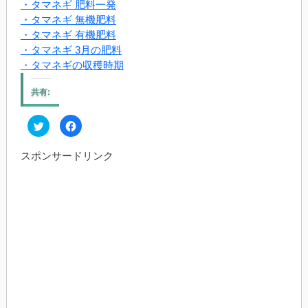
・タマネギ 肥料一発
・タマネギ 無機肥料
・タマネギ 有機肥料
・タマネギ 3月の肥料
・タマネギの収穫時期
共有:
ク
Facebook
リ
で
ッ
共
ク
有
スポンサードリンク
し
す
て
る
Twitter
に
で
は
共
ク
有
リ
(新
ッ
し
ク
い
し
ウ
て
ィ
く
ン
だ
ド
さ
ウ
い
で
(新
開
し
き
い
ま
ウ
す)
ィ