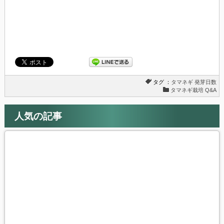
ン
ド
ウ
で
開
き
ま
す)
タグ ：
タマネギ
発芽日数
タマネギ栽培 Q&A
人気の記事