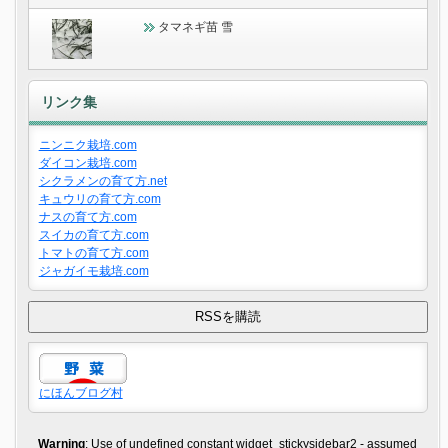
タマネギ苗 雪
リンク集
ニンニク栽培.com
ダイコン栽培.com
シクラメンの育て方.net
キュウリの育て方.com
ナスの育て方.com
スイカの育て方.com
トマトの育て方.com
ジャガイモ栽培.com
にほんブログ村
Warning
: Use of undefined constant widget_stickysidebar2 - assumed