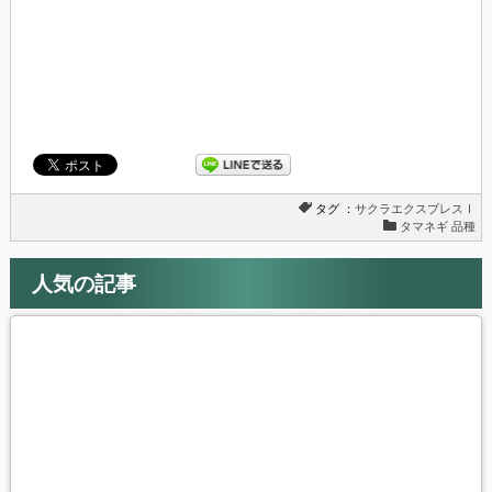
ま
ウ
す)
ィ
ン
ド
ウ
で
開
き
ま
す)
タグ ：
サクラエクスプレスⅠ
タマネギ 品種
人気の記事