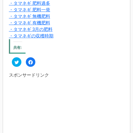
・タマネギ 肥料過多
・タマネギ 肥料一発
・タマネギ 無機肥料
・タマネギ 有機肥料
・タマネギ 3月の肥料
・タマネギの収穫時期
共有:
ク
Facebook
リ
で
ッ
共
ク
有
スポンサードリンク
し
す
て
る
Twitter
に
で
は
共
ク
有
リ
(新
ッ
し
ク
い
し
ウ
て
ィ
く
ン
だ
ド
さ
ウ
い
で
(新
開
し
き
い