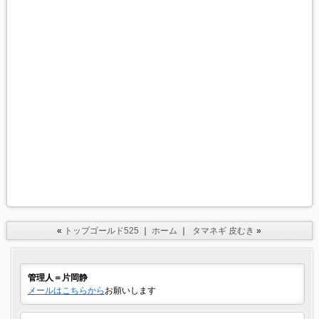
«
トップゴールド525
｜
ホーム
｜
タマネギ 皮むき
»
管理人＝片岡静
メールはこちらから
お願いします