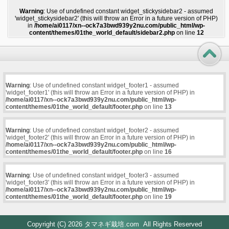
Warning
: Use of undefined constant widget_stickysidebar2 - assumed
'widget_stickysidebar2' (this will throw an Error in a future version of PHP)
in
/home/ai0117/xn--ock7a3bwd939y2nu.com/public_html/wp-
content/themes/01the_world_default/sidebar2.php
on line
12
Warning
: Use of undefined constant widget_footer1 - assumed
'widget_footer1' (this will throw an Error in a future version of PHP) in
/home/ai0117/xn--ock7a3bwd939y2nu.com/public_html/wp-
content/themes/01the_world_default/footer.php
on line
13
Warning
: Use of undefined constant widget_footer2 - assumed
'widget_footer2' (this will throw an Error in a future version of PHP) in
/home/ai0117/xn--ock7a3bwd939y2nu.com/public_html/wp-
content/themes/01the_world_default/footer.php
on line
16
Warning
: Use of undefined constant widget_footer3 - assumed
'widget_footer3' (this will throw an Error in a future version of PHP) in
/home/ai0117/xn--ock7a3bwd939y2nu.com/public_html/wp-
content/themes/01the_world_default/footer.php
on line
19
Copyright (C) 2026
タマネギ栽培.com
All Rights Reserved