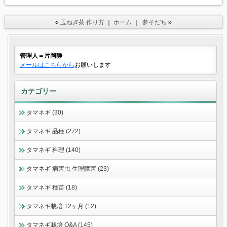
«
玉ねぎ茶 作り方
｜
ホーム
｜
夢そだち
»
管理人＝片岡静
メールはこちらから
お願いします
カテゴリー
タマネギ (30)
タマネギ 品種 (272)
タマネギ 料理 (140)
タマネギ 病害虫 生理障害 (23)
タマネギ 種苗 (18)
タマネギ栽培 12ヶ月 (12)
タマネギ栽培 Q&A (145)