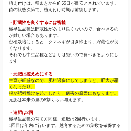
植え付けは、種まきから約55日が目安とされています。
苗の状態次第で、植え付け時期は前後します。
・貯蔵性を良くするには密植
極早生品種は貯蔵性があまり良くないので、食べきるの
が難しい場合もあります。
密植栽培にすると、タマネギが引き締まり、貯蔵性が良
くなります。
それでも中生品種などよりは短いので食べきるようにし
ます。
・元肥は控えめにする
生育が旺盛なので、肥料過多にしてしまうと、肥大が悪
くなったり、
根が肥料焼けを起こしたり、病害の原因にもなります。
元肥は本来の量の8割くらい与えます。
・追肥は2回
極早生品種の育て方同様、追肥は2回行います。
1回目は年内に行います。越冬するための葉数を確保する