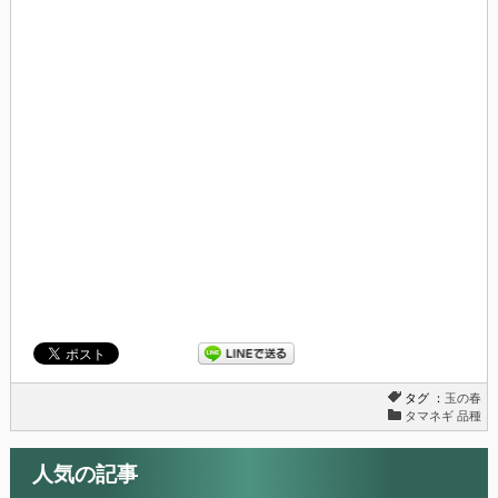
で
は
共
ク
有
リ
(新
ッ
し
ク
い
し
ウ
て
ィ
く
ン
だ
ド
さ
ウ
い
で
(新
開
し
き
い
ま
ウ
す)
ィ
ン
ド
ウ
で
開
き
ま
す)
タグ ：
玉の春
タマネギ 品種
人気の記事