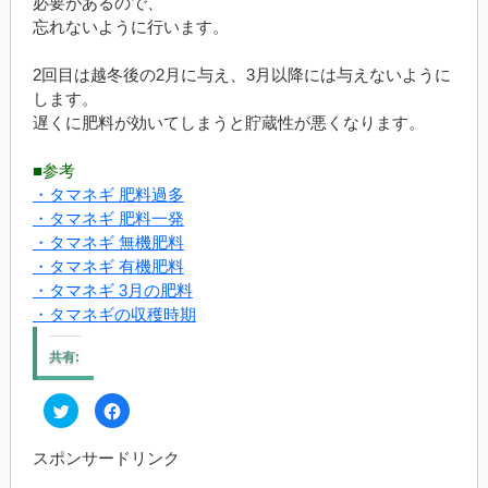
必要があるので、
忘れないように行います。
2回目は越冬後の2月に与え、3月以降には与えないように
します。
遅くに肥料が効いてしまうと貯蔵性が悪くなります。
■参考
・タマネギ 肥料過多
・タマネギ 肥料一発
・タマネギ 無機肥料
・タマネギ 有機肥料
・タマネギ 3月の肥料
・タマネギの収穫時期
共有:
ク
Facebook
リ
で
ッ
共
ク
有
スポンサードリンク
し
す
て
る
Twitter
に