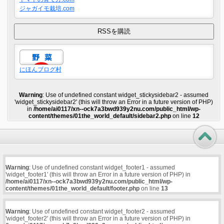
ジャガイモ栽培.com
にほんブログ村
Warning
: Use of undefined constant widget_stickysidebar2 - assumed
'widget_stickysidebar2' (this will throw an Error in a future version of PHP)
in
/home/ai0117/xn--ock7a3bwd939y2nu.com/public_html/wp-
content/themes/01the_world_default/sidebar2.php
on line
12
Warning
: Use of undefined constant widget_footer1 - assumed
'widget_footer1' (this will throw an Error in a future version of PHP) in
/home/ai0117/xn--ock7a3bwd939y2nu.com/public_html/wp-
content/themes/01the_world_default/footer.php
on line
13
Warning
: Use of undefined constant widget_footer2 - assumed
'widget_footer2' (this will throw an Error in a future version of PHP) in