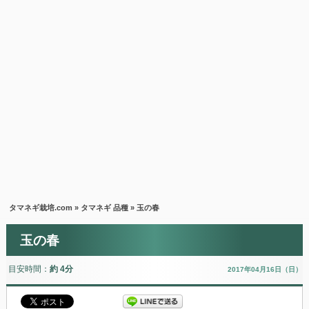
タマネギ栽培.com
»
タマネギ 品種
» 玉の春
玉の春
目安時間：
約 4分
2017年04月16日（日）