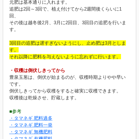
元肥は基本通りに入れます。
追肥は2回～3回で、植え付けてから2週間後くらいに1
回、
その後は越冬後2月、3月に2回目、3回目の追肥を行いま
す。
3回目の追肥は遅すぎないようにし、止め肥は3月としま
す。
それ以降に肥料を与えないように忘れずに行います。
・収穫は倒伏しきってから
豊泉玉葱は、倒伏が始まるのが、収穫時期よりやや早い
です。
倒伏しきってから収穫をすると確実に収穫できます。
収穫後は乾燥させ、貯蔵します。
■参考
・タマネギ 肥料過多
・タマネギ 肥料一発
・タマネギ 無機肥料
・タマネギ 有機肥料