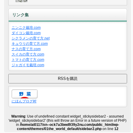
リンク集
ニンニク栽培.com
ダイコン栽培.com
シクラメンの育て方.net
キュウリの育て方.com
ナスの育て方.com
スイカの育て方.com
トマトの育て方.com
ジャガイモ栽培.com
にほんブログ村
Warning
: Use of undefined constant widget_stickysidebar2 - assumed
'widget_stickysidebar2' (this will throw an Error in a future version of PHP)
in
/home/ai0117/xn--ock7a3bwd939y2nu.com/public_html/wp-
content/themes/01the_world_default/sidebar2.php
on line
12