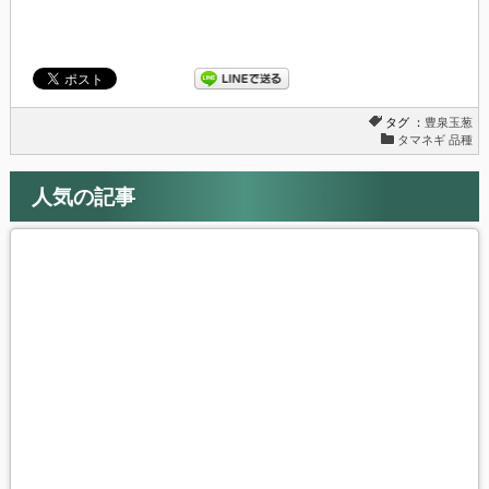
開
き
ま
す)
タグ ：
豊泉玉葱
タマネギ 品種
人気の記事