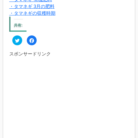
・タマネギ 3月の肥料
・タマネギの収穫時期
共有:
ク
Facebook
リ
で
ッ
共
ク
有
スポンサードリンク
し
す
て
る
Twitter
に
で
は
共
ク
有
リ
(新
ッ
し
ク
い
し
ウ
て
ィ
く
ン
だ
ド
さ
ウ
い
で
(新
開
し
き
い
ま
ウ
す)
ィ
ン
ド
ウ
で