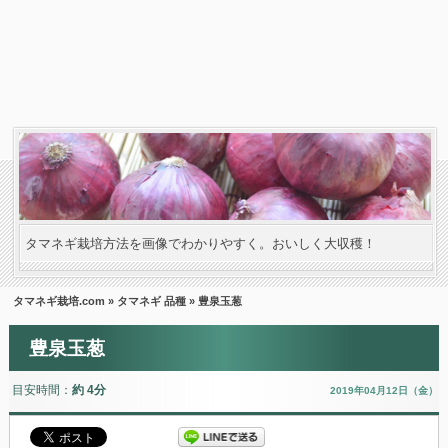
タマネギ栽培方法を画像でわかりやすく。おいしく大収穫！
タマネギ栽培.com
»
タマネギ 品種
» 豊泉玉葱
豊泉玉葱
目安時間：
約 4分
2019年04月12日（金）