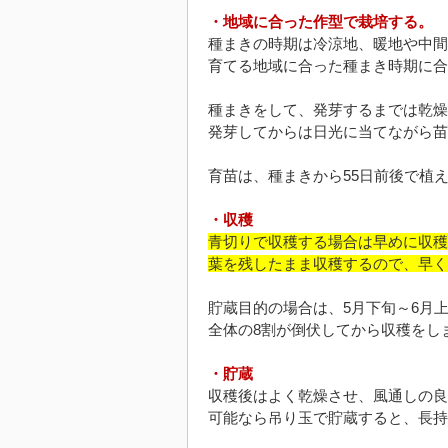
・地域に合った作型で栽培する。
種まきの時期は冷涼地、暖地や中間
育てる地域に合った種まき時期に合
種まきをして、発芽するまでは乾燥
発芽してからは日光に当てながら苗
育苗は、種まきから55日前後で植
・収穫
青切りで収穫する場合は早めに収穫
葉を残したまま収穫するので、早く
貯蔵目的の場合は、5月下旬～6月
全体の8割が倒伏してから収穫をし
・貯蔵
収穫後はよく乾燥させ、風通しの良
可能なら吊り玉で貯蔵すると、長持