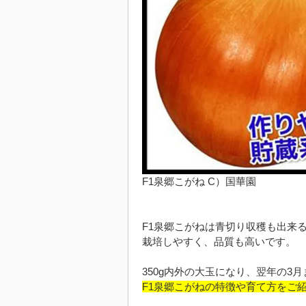
F1泉郷こがね C）国華園
F1泉郷こがねは青切り収穫も出来
栽培しやすく、品質も高いです。
350g内外の大玉になり、翌年の3
F1泉郷こがねの特徴や育て方をご