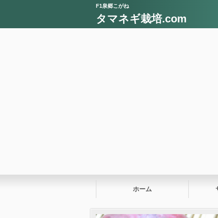
F1泉郷こがね
タマネギ栽培.com
ホーム