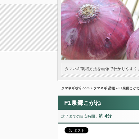
タマネギ栽培方法を画像でわかりやすく
タマネギ栽培.com
»
タマネギ 品種
» F1泉郷こが
F1泉郷こがね
約 4分
読了までの目安時間：