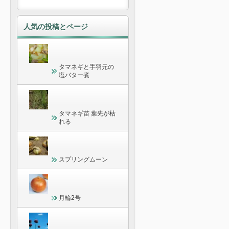
人気の投稿とページ
タマネギと手羽元の
塩バター煮
タマネギ苗 葉先が枯
れる
スプリングムーン
月輪2号