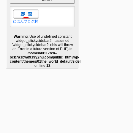
にほんブログ村
Warning
: Use of undefined constant
widget_stickysidebar2 - assumed
'widget_stickysidebar2' (this will throw
an Error in a future version of PHP) in
/home/ai0117/xn--
ock7a3bwd939y2nu.com/public_html/wp-
content/themes/01the_world_default/sidebar2.php
on line
12