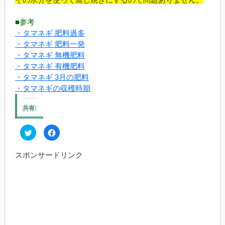
■参考
・タマネギ 肥料過多
・タマネギ 肥料一発
・タマネギ 無機肥料
・タマネギ 有機肥料
・タマネギ 3月の肥料
・タマネギの収穫時期
共有:
ク
Facebook
リ
で
ッ
共
ク
有
スポンサードリンク
し
す
て
る
Twitter
に
で
は
共
ク
有
リ
(新
ッ
し
ク
い
し
ウ
て
ィ
く
ン
だ