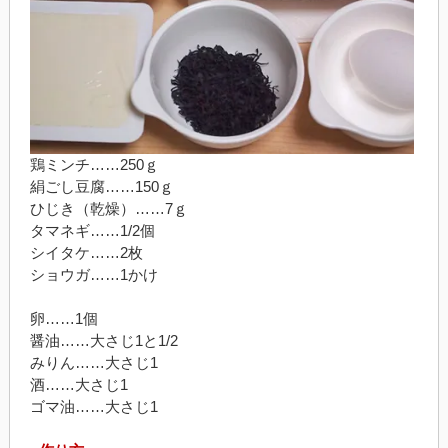
鶏ミンチ……250ｇ
絹ごし豆腐……150ｇ
ひじき（乾燥）……7ｇ
タマネギ……1/2個
シイタケ……2枚
ショウガ……1かけ
卵……1個
醤油……大さじ1と1/2
みりん……大さじ1
酒……大さじ1
ゴマ油……大さじ1