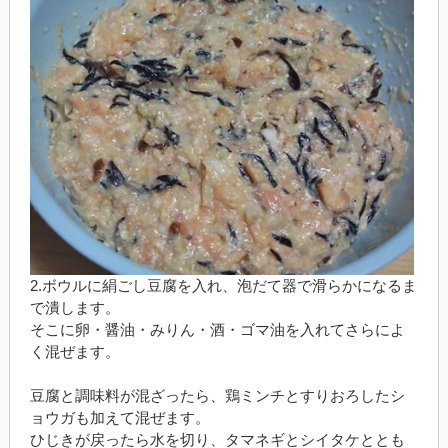
2.ボウルに絹ごし豆腐を入れ、泡だて器で滑らかになるま
で潰します。
そこに卵・醤油・みりん・酒・ゴマ油を入れてさらによ
く混ぜます。
豆腐と調味料が混ざったら、鶏ミンチとすりおろしたシ
ョウガも加えて混ぜます。
ひじきが戻ったら水を切り、タマネギとシイタケととも