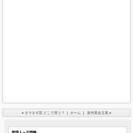
«
タマネギ苗 どこで買う？
｜
ホーム
｜
泉州黄金玉葱
»
管理人＝片岡静