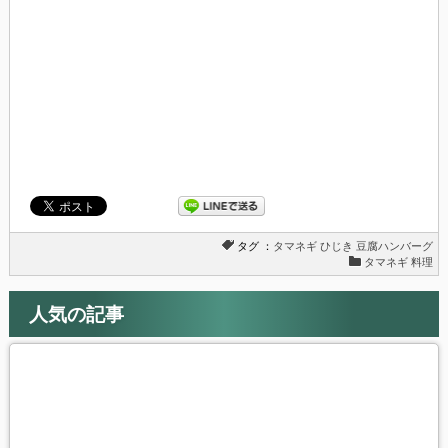
ド
さ
ウ
い
で
(新
開
し
き
い
ま
ウ
す)
ィ
ン
ド
ウ
で
開
き
ま
す)
タグ ：
タマネギ
ひじき
豆腐ハンバーグ
タマネギ 料理
人気の記事