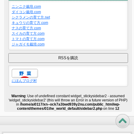
ニンニク栽培.com
ダイコン栽培.com
シクラメンの育て方.net
キュウリの育て方.com
ナスの育て方.com
スイカの育て方.com
トマトの育て方.com
ジャガイモ栽培.com
にほんブログ村
Warning
: Use of undefined constant widget_stickysidebar2 - assumed
'widget_stickysidebar2' (this will throw an Error in a future version of PHP)
in
/home/ai0117/xn--ock7a3bwd939y2nu.com/public_html/wp-
content/themes/01the_world_default/sidebar2.php
on line
12