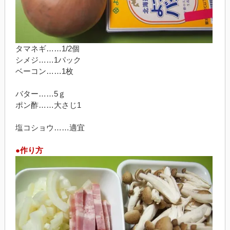
タマネギ……1/2個
シメジ……1パック
ベーコン……1枚
バター……5ｇ
ポン酢……大さじ1
塩コショウ……適宜
●作り方