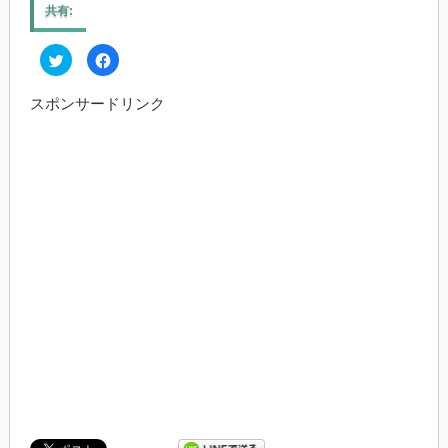
共有:
ク
Facebook
リ
で
ッ
共
ク
有
スポンサードリンク
し
す
て
る
Twitter
に
で
は
共
ク
有
リ
(新
ッ
し
ク
い
し
ウ
て
ィ
く
ン
だ
ド
さ
ウ
い
で
(新
開
し
き
い
ま
ウ
す)
ィ
ン
ド
ウ
で
開
き
ま
す)