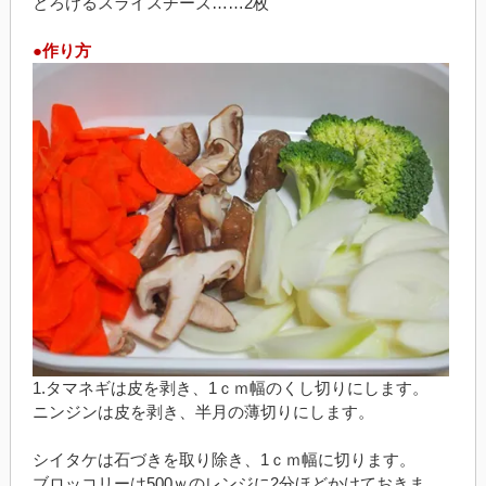
とろけるスライスチーズ……2枚
●作り方
1.タマネギは皮を剥き、1ｃｍ幅のくし切りにします。
ニンジンは皮を剥き、半月の薄切りにします。
シイタケは石づきを取り除き、1ｃｍ幅に切ります。
ブロッコリーは500ｗのレンジに2分ほどかけておきま