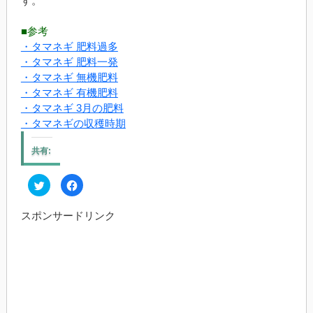
す。
■参考
・タマネギ 肥料過多
・タマネギ 肥料一発
・タマネギ 無機肥料
・タマネギ 有機肥料
・タマネギ 3月の肥料
・タマネギの収穫時期
共有:
ク
Facebook
リ
で
ッ
共
ク
有
スポンサードリンク
し
す
て
る
Twitter
に
で
は
共
ク
有
リ
(新
ッ
し
ク
い
し
ウ
て
ィ
く
ン
だ