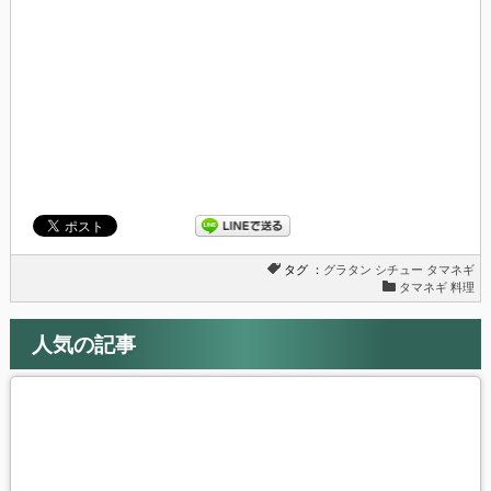
ド
さ
ウ
い
で
(新
開
し
き
い
ま
ウ
す)
ィ
ン
ド
ウ
で
開
き
ま
す)
タグ ：
グラタン
シチュー
タマネギ
タマネギ 料理
人気の記事