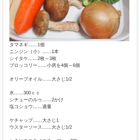
タマネギ……1個
ニンジン（小）……1本
シイタケ……2枚～3枚
ブロッコリー……小房を4個～6個
オリーブオイル……大さじ1/2
水……300ｃｃ
シチューのルゥ……2かけ
塩コショウ……適量
ケチャップ……大さじ1
ウスターソース……大さじ1/2