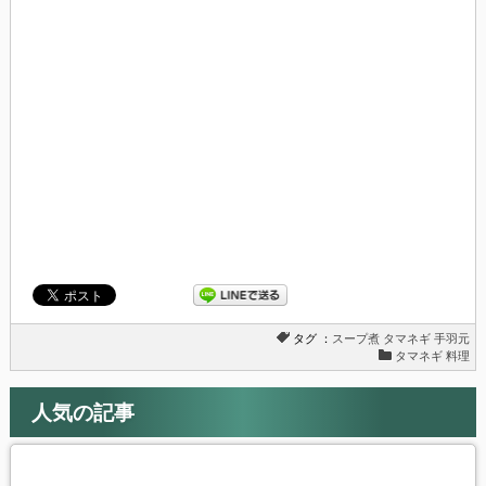
し
ク
い
し
ウ
て
ィ
く
ン
だ
ド
さ
ウ
い
で
(新
開
し
き
い
ま
ウ
す)
ィ
ン
ド
ウ
で
開
き
ま
す)
タグ ：
スープ煮
タマネギ
手羽元
タマネギ 料理
人気の記事