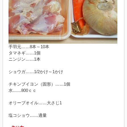
手羽元……8本～10本
タマネギ……1個
ニンジン……1本
ショウガ……1/2かけ～1かけ
チキンブイヨン（固形）……1個
水……800ｃｃ
オリーブオイル……大さじ1
塩コショウ……適量