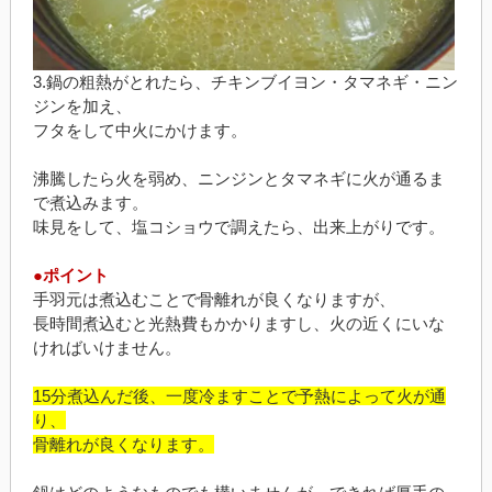
3.鍋の粗熱がとれたら、チキンブイヨン・タマネギ・ニン
ジンを加え、
フタをして中火にかけます。
沸騰したら火を弱め、ニンジンとタマネギに火が通るま
で煮込みます。
味見をして、塩コショウで調えたら、出来上がりです。
●ポイント
手羽元は煮込むことで骨離れが良くなりますが、
長時間煮込むと光熱費もかかりますし、火の近くにいな
ければいけません。
15分煮込んだ後、一度冷ますことで予熱によって火が通
り、
骨離れが良くなります。