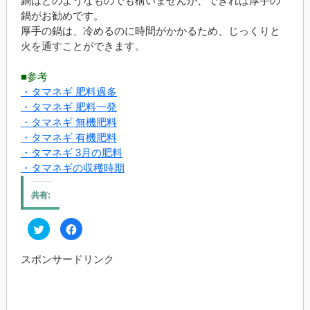
鍋はどのようなものでも構いませんが、できれば厚手の
鍋がお勧めです。
厚手の鍋は、冷めるのに時間がかかるため、じっくりと
火を通すことができます。
■参考
・タマネギ 肥料過多
・タマネギ 肥料一発
・タマネギ 無機肥料
・タマネギ 有機肥料
・タマネギ 3月の肥料
・タマネギの収穫時期
共有:
ク
Facebook
リ
で
ッ
共
ク
有
スポンサードリンク
し
す
て
る
Twitter
に
で
は
共
ク
有
リ
(新
ッ