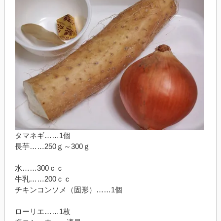
タマネギ……1個
長芋……250ｇ～300ｇ
水……300ｃｃ
牛乳……200ｃｃ
チキンコンソメ（固形）……1個
ローリエ……1枚