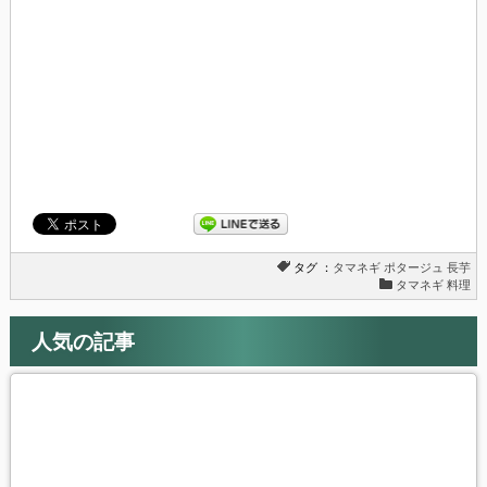
ド
さ
ウ
い
で
(新
開
し
き
い
ま
ウ
す)
ィ
ン
ド
ウ
で
開
き
ま
す)
タグ ：
タマネギ
ポタージュ
長芋
タマネギ 料理
人気の記事