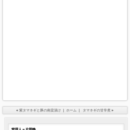
«
紫タマネギと豚の南蛮漬け
｜
ホーム
｜
タマネギの甘辛煮
»
管理人＝片岡静