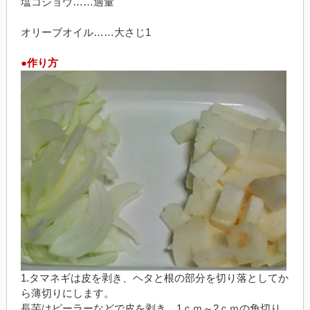
塩コショウ……適量
オリーブオイル……大さじ1
●作り方
1.タマネギは皮を剥き、ヘタと根の部分を切り落としてか
ら薄切りにします。
長芋はピーラーなどで皮を剥き、1ｃｍ～2ｃｍの角切り