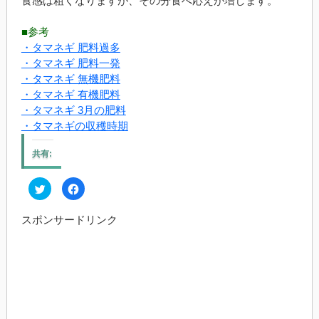
食感は粗くなりますが、その分食べ応えが増します。
■参考
・タマネギ 肥料過多
・タマネギ 肥料一発
・タマネギ 無機肥料
・タマネギ 有機肥料
・タマネギ 3月の肥料
・タマネギの収穫時期
共有:
ク
Facebook
リ
で
ッ
共
ク
有
スポンサードリンク
し
す
て
る
Twitter
に
で
は
共
ク
有
リ
(新
ッ
し
ク
い
し
ウ
て
ィ
く
ン
だ