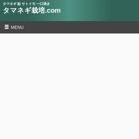
タマネギ 鮭 サトイモ 一口焼き
タマネギ栽培.com
MENU