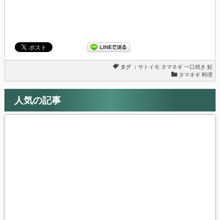
ウ
で
開
き
ま
す)
タグ ：
サトイモ
タマネギ
一口焼き
鮭
タマネギ 料理
人気の記事