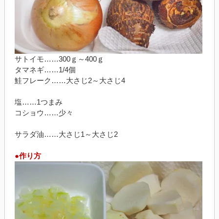
サトイモ……300ｇ～400ｇ
タマネギ……1/4個
鮭フレーク……大さじ2～大さじ4
塩……1つまみ
コショウ……少々
サラダ油……大さじ1～大さじ2
●作り方