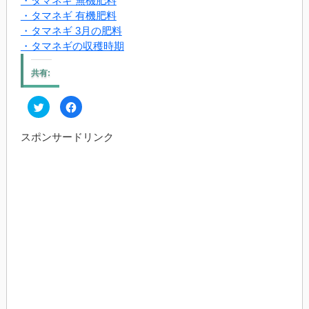
・タマネギ 無機肥料
・タマネギ 有機肥料
・タマネギ 3月の肥料
・タマネギの収穫時期
共有:
ク
Facebook
リ
で
ッ
共
ク
有
スポンサードリンク
し
す
て
る
Twitter
に
で
は
共
ク
有
リ
(新
ッ
し
ク
い
し
ウ
て
ィ
く
ン
だ
ド
さ
ウ
い
で
(新
開
し
き
い
ま
ウ
す)
ィ
ン
ド