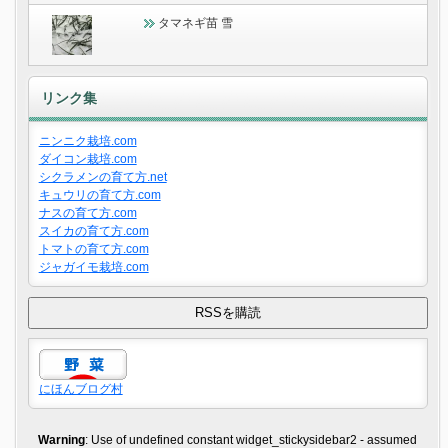
タマネギ苗 雪
リンク集
ニンニク栽培.com
ダイコン栽培.com
シクラメンの育て方.net
キュウリの育て方.com
ナスの育て方.com
スイカの育て方.com
トマトの育て方.com
ジャガイモ栽培.com
にほんブログ村
Warning
: Use of undefined constant widget_stickysidebar2 - assumed