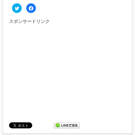
ク
Facebook
リ
で
ッ
共
ク
有
スポンサードリンク
し
す
て
る
Twitter
に
で
は
共
ク
有
リ
(新
ッ
し
ク
い
し
ウ
て
ィ
く
ン
だ
ド
さ
ウ
い
で
(新
開
し
き
い
ま
ウ
す)
ィ
ン
ド
ウ
で
開
き
ま
す)