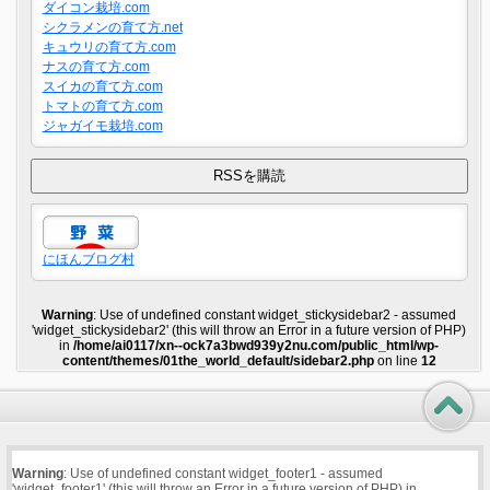
ダイコン栽培.com
シクラメンの育て方.net
キュウリの育て方.com
ナスの育て方.com
スイカの育て方.com
トマトの育て方.com
ジャガイモ栽培.com
にほんブログ村
Warning
: Use of undefined constant widget_stickysidebar2 - assumed
'widget_stickysidebar2' (this will throw an Error in a future version of PHP)
in
/home/ai0117/xn--ock7a3bwd939y2nu.com/public_html/wp-
content/themes/01the_world_default/sidebar2.php
on line
12
Warning
: Use of undefined constant widget_footer1 - assumed
'widget_footer1' (this will throw an Error in a future version of PHP) in