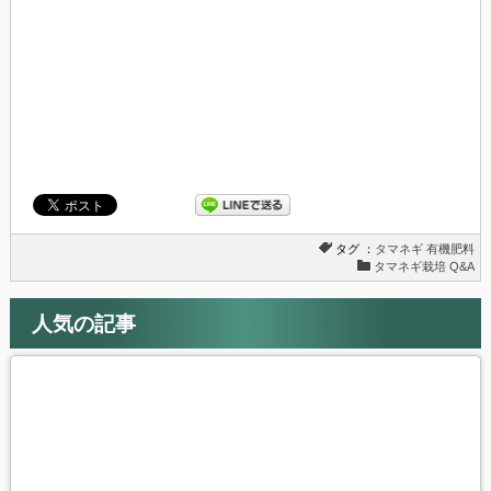
で
(新
開
し
き
い
ま
ウ
す)
ィ
ン
ド
ウ
で
開
き
ま
す)
タグ ：
タマネギ
有機肥料
タマネギ栽培 Q&A
人気の記事