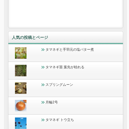
人気の投稿とページ
タマネギと手羽元の塩バター煮
タマネギ苗 葉先が枯れる
スプリングムーン
月輪2号
タマネギ トウ立ち