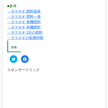
■参考
・タマネギ 肥料過多
・タマネギ 肥料一発
・タマネギ 無機肥料
・タマネギ 有機肥料
・タマネギ 3月の肥料
・タマネギの収穫時期
共有:
ク
Facebook
リ
で
ッ
共
ク
有
スポンサードリンク
し
す
て
る
Twitter
に
で
は
共
ク
有
リ
(新
ッ
し
ク
い
し
ウ
て
ィ
く
ン
だ
ド
さ
ウ
い