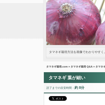
タマネギ栽培方法を画像でわかりやすく
タマネギ栽培.com
»
タマネギ栽培 Q&A
» タマネ
タマネギ 葉が細い
約 8分
読了までの目安時間：