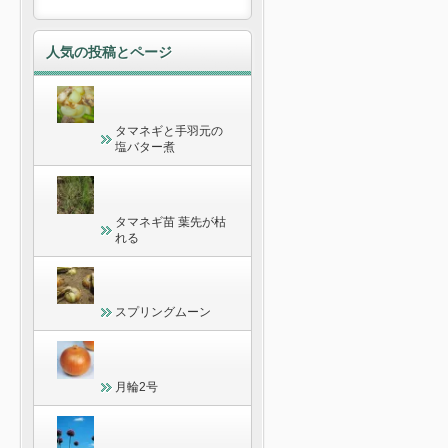
人気の投稿とページ
タマネギと手羽元の
塩バター煮
タマネギ苗 葉先が枯
れる
スプリングムーン
月輪2号