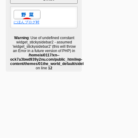
にほんブログ村
Warning
: Use of undefined constant
widget_stickysidebar2 - assumed
'widget_stickysidebar2' (this will throw
an Error in a future version of PHP) in
/home/ai0117/xn--
ock7a3bwd939y2nu.com/public_html/wp-
content/themes/01the_world_default/sidebar2.php
on line
12