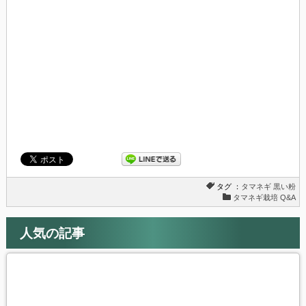
ィ
く
ン
だ
ド
さ
ウ
い
で
(新
開
し
き
い
ま
ウ
す)
ィ
ン
ド
ウ
で
開
き
ま
す)
タグ ：
タマネギ
黒い粉
タマネギ栽培 Q&A
人気の記事