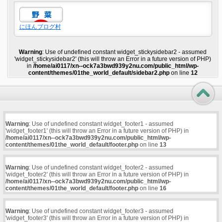
にほんブログ村
Warning
: Use of undefined constant widget_stickysidebar2 - assumed
'widget_stickysidebar2' (this will throw an Error in a future version of PHP)
in
/home/ai0117/xn--ock7a3bwd939y2nu.com/public_html/wp-
content/themes/01the_world_default/sidebar2.php
on line
12
Warning
: Use of undefined constant widget_footer1 - assumed
'widget_footer1' (this will throw an Error in a future version of PHP) in
/home/ai0117/xn--ock7a3bwd939y2nu.com/public_html/wp-
content/themes/01the_world_default/footer.php
on line
13
Warning
: Use of undefined constant widget_footer2 - assumed
'widget_footer2' (this will throw an Error in a future version of PHP) in
/home/ai0117/xn--ock7a3bwd939y2nu.com/public_html/wp-
content/themes/01the_world_default/footer.php
on line
16
Warning
: Use of undefined constant widget_footer3 - assumed
'widget_footer3' (this will throw an Error in a future version of PHP) in