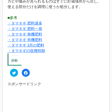
カビや傷みが見られるものはすぐに貯蔵場所から出し、
使える部分だけを調理に使うか処分します。
■参考
・タマネギ 肥料過多
・タマネギ 肥料一発
・タマネギ 無機肥料
・タマネギ 有機肥料
・タマネギ 3月の肥料
・タマネギの収穫時期
共有:
ク
Facebook
リ
で
ッ
共
ク
有
スポンサードリンク
し
す
て
る
Twitter
に
で
は
共
ク
有
リ
(新
ッ
し
ク
い
し
ウ
て