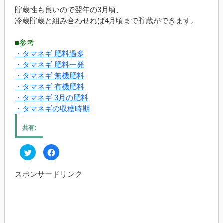
貯蔵性も良いので翌年の3月頃、
冷蔵貯蔵と組み合わせれば4月頃まで貯蔵ができます。
■参考
・タマネギ 肥料過多
・タマネギ 肥料一発
・タマネギ 無機肥料
・タマネギ 有機肥料
・タマネギ 3月の肥料
・タマネギの収穫時期
共有:
ク
Facebook
リ
で
ッ
共
ク
有
スポンサードリンク
し
す
て
る
Twitter
に
で
は
共
ク
有
リ
(新
ッ
し
ク
い
し