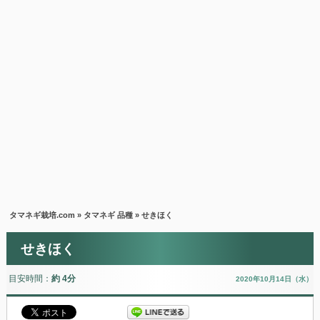
タマネギ栽培.com
»
タマネギ 品種
» せきほく
せきほく
目安時間：
約 4分
2020年10月14日（水）