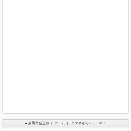
«
泉州黄金玉葱
｜
ホーム
｜
タマネギのステーキ
»