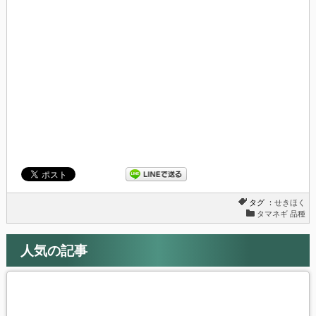
ウ
て
ィ
く
ン
だ
ド
さ
ウ
い
で
(新
開
し
き
い
ま
ウ
す)
ィ
ン
ド
ウ
で
開
き
ま
す)
タグ ：
せきほく
タマネギ 品種
人気の記事