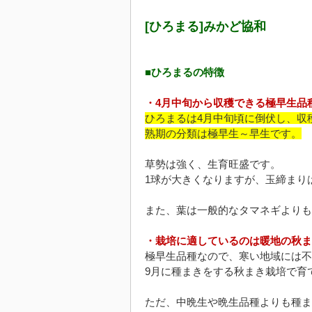
[ひろまる]みかど協和
■ひろまるの特徴
・4月中旬から収穫できる極早生品
ひろまるは4月中旬頃に倒伏し、収
熟期の分類は極早生～早生です。
草勢は強く、生育旺盛です。
1球が大きくなりますが、玉締まり
また、葉は一般的なタマネギよりも
・栽培に適しているのは暖地の秋ま
極早生品種なので、寒い地域には不
9月に種まきをする秋まき栽培で育
ただ、中晩生や晩生品種よりも種ま