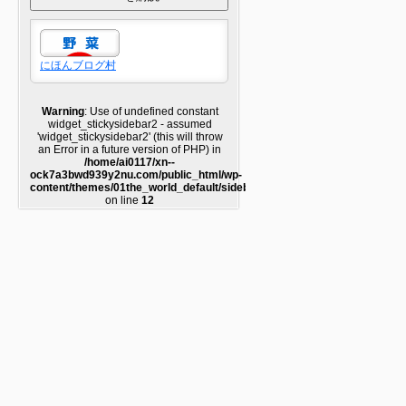
にほんブログ村
Warning
: Use of undefined constant
widget_stickysidebar2 - assumed
'widget_stickysidebar2' (this will throw
an Error in a future version of PHP) in
/home/ai0117/xn--
ock7a3bwd939y2nu.com/public_html/wp-
content/themes/01the_world_default/sidebar2.php
on line
12