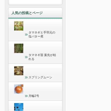
人気の投稿とページ
タマネギと手羽元の
塩バター煮
タマネギ苗 葉先が枯
れる
スプリングムーン
月輪2号