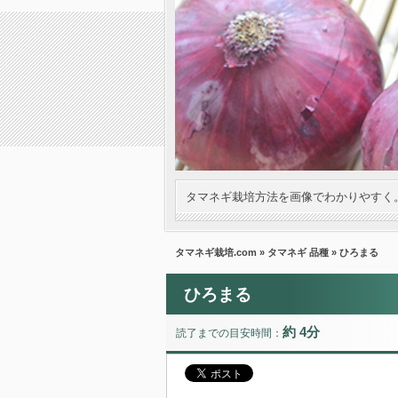
タマネギ栽培方法を画像でわかりやすく
タマネギ栽培.com
»
タマネギ 品種
» ひろまる
ひろまる
約 4分
読了までの目安時間：