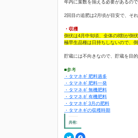
年内に葉数を揃える必要があるので
2回目の追肥は2月頃が目安で、そ
・収穫
倒伏は4月中旬頃、全体の8割が倒
極早生品種は日持ちしないので、倒
貯蔵には不向きなので、貯蔵を目的
■参考
・タマネギ 肥料過多
・タマネギ 肥料一発
・タマネギ 無機肥料
・タマネギ 有機肥料
・タマネギ 3月の肥料
・タマネギの収穫時期
共有:
ク
Facebook