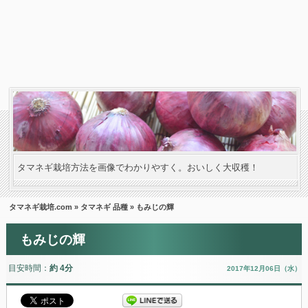
タマネギ栽培方法を画像でわかりやすく。おいしく大収穫！
タマネギ栽培.com
»
タマネギ 品種
» もみじの輝
もみじの輝
目安時間：
約 4分
2017年12月06日（水）