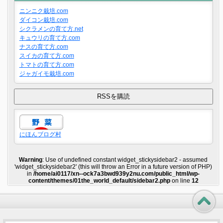
ニンニク栽培.com
ダイコン栽培.com
シクラメンの育て方.net
キュウリの育て方.com
ナスの育て方.com
スイカの育て方.com
トマトの育て方.com
ジャガイモ栽培.com
にほんブログ村
Warning
: Use of undefined constant widget_stickysidebar2 - assumed
'widget_stickysidebar2' (this will throw an Error in a future version of PHP)
in
/home/ai0117/xn--ock7a3bwd939y2nu.com/public_html/wp-
content/themes/01the_world_default/sidebar2.php
on line
12