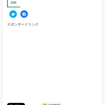
共有:
ク
Facebook
リ
で
ッ
共
ク
有
スポンサードリンク
し
す
て
る
Twitter
に
で
は
共
ク
有
リ
(新
ッ
し
ク
い
し
ウ
て
ィ
く
ン
だ
ド
さ
ウ
い
で
(新
開
し
き
い
ま
ウ
す)
ィ
ン
ド
ウ
で
開
き
ま
す)