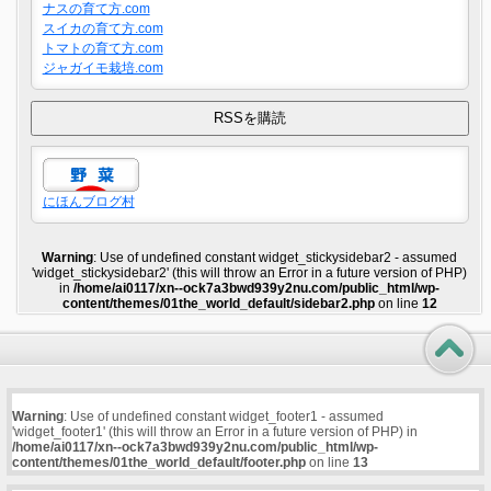
ナスの育て方.com
スイカの育て方.com
トマトの育て方.com
ジャガイモ栽培.com
にほんブログ村
Warning
: Use of undefined constant widget_stickysidebar2 - assumed
'widget_stickysidebar2' (this will throw an Error in a future version of PHP)
in
/home/ai0117/xn--ock7a3bwd939y2nu.com/public_html/wp-
content/themes/01the_world_default/sidebar2.php
on line
12
Warning
: Use of undefined constant widget_footer1 - assumed
'widget_footer1' (this will throw an Error in a future version of PHP) in
/home/ai0117/xn--ock7a3bwd939y2nu.com/public_html/wp-
content/themes/01the_world_default/footer.php
on line
13