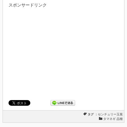
ク
有
スポンサードリンク
し
す
て
る
Twitter
に
で
は
共
ク
有
リ
(新
ッ
し
ク
い
し
ウ
て
ィ
く
ン
だ
ド
さ
ウ
い
で
(新
開
し
き
い
ま
ウ
す)
ィ
ン
ド
ウ
で
開
き
ま
す)
タグ ：
センチュリー玉葱
タマネギ 品種