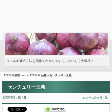
タマネギ栽培方法を画像でわかりやすく。おいしく大収穫！
タマネギ栽培.com
»
タマネギ 品種
» センチュリー玉葱
センチュリー玉葱
目安時間：
約 4分
2017年01月08日（日）