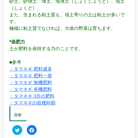
砂土、砂壌土、壌土、埴壌土（しょくじょうど）、埴土
（しょくど）、
また、含まれる粘土質も、埴土寄りの土は粘土が多いで
す。
極端に粘土質でなければ、大体の野菜は育ちます。
*保肥力
土が肥料を保持する力のことです。
■参考
・タマネギ 肥料過多
・タマネギ 肥料一発
・タマネギ 無機肥料
・タマネギ 有機肥料
・タマネギ 3月の肥料
・タマネギの収穫時期
共有:
ク
Facebook
リ
で
ッ
共