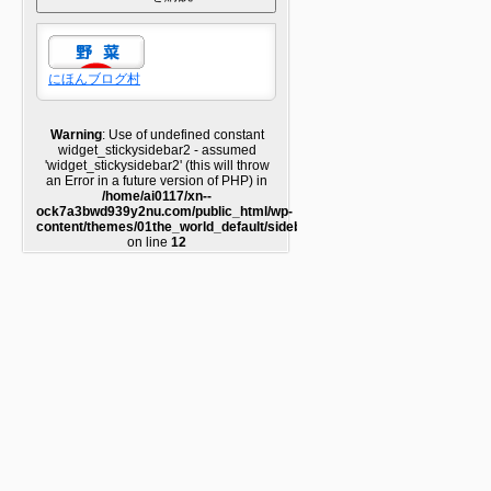
にほんブログ村
Warning
: Use of undefined constant
widget_stickysidebar2 - assumed
'widget_stickysidebar2' (this will throw
an Error in a future version of PHP) in
/home/ai0117/xn--
ock7a3bwd939y2nu.com/public_html/wp-
content/themes/01the_world_default/sidebar2.php
on line
12