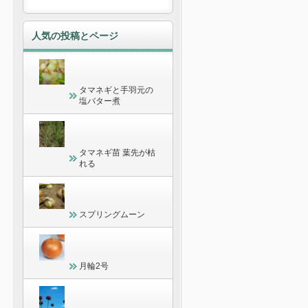
人気の投稿とページ
タマネギと手羽元の
塩バター煮
タマネギ苗 葉先が枯
れる
スプリングムーン
月輪2号