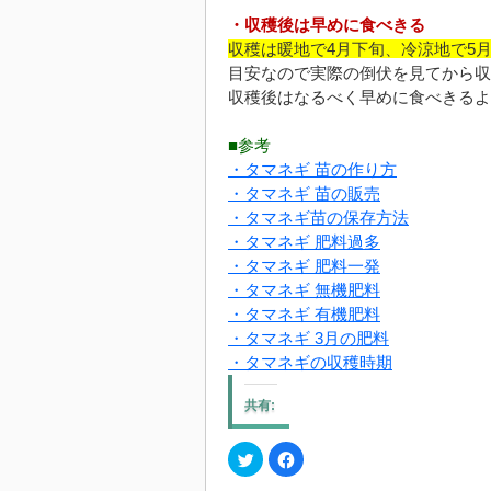
・収穫後は早めに食べきる
収穫は暖地で4月下旬、冷涼地で5
目安なので実際の倒伏を見てから収
収穫後はなるべく早めに食べきるよ
■参考
・タマネギ 苗の作り方
・タマネギ 苗の販売
・タマネギ苗の保存方法
・タマネギ 肥料過多
・タマネギ 肥料一発
・タマネギ 無機肥料
・タマネギ 有機肥料
・タマネギ 3月の肥料
・タマネギの収穫時期
共有:
ク
Facebook
リ
で
ッ
共