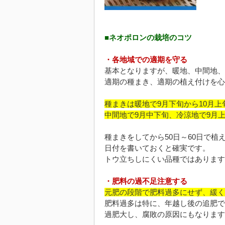
■ネオポロンの栽培のコツ
・各地域での適期を守る
基本となりますが、暖地、中間地、
適期の種まき、適期の植え付けを心
種まきは暖地で9月下旬から10月上
中間地で9月中下旬、冷涼地で9月
種まきをしてから50日～60日で植
日付を書いておくと確実です。
トウ立ちしにくい品種ではあります
・肥料の過不足注意する
元肥の段階で肥料過多にせず、緩く
肥料過多は特に、年越し後の追肥で
過肥大し、腐敗の原因にもなります