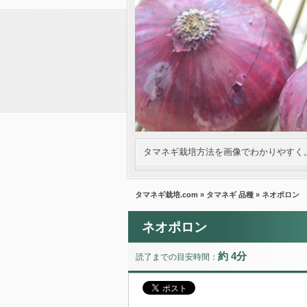
タマネギ栽培方法を画像でわかりやすく
タマネギ栽培.com
»
タマネギ 品種
» ネオポロン
ネオポロン
約 4分
読了までの目安時間：