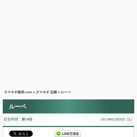
タマネギ栽培.com
»
タマネギ 品種
» ルーベ
ルーベ
目安時間：
約 4分
2017年01月28日（土）