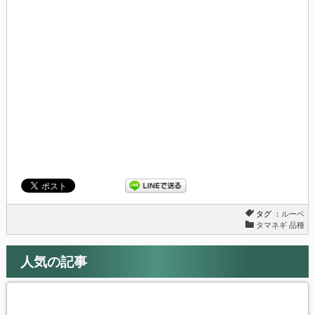
し
ク
い
し
ウ
て
ィ
く
ン
だ
ド
さ
ウ
い
で
(新
開
し
き
い
ま
ウ
す)
ィ
ン
ド
ウ
で
開
き
ま
す)
タグ ：
ルーベ
タマネギ 品種
人気の記事