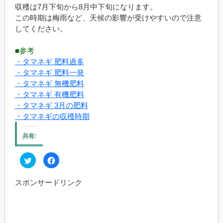
収穫は7月下旬から8月中下旬になります。
この時期は梅雨など、天候の影響が受けやすいので注意
してください。
■参考
・タマネギ 肥料過多
・タマネギ 肥料一発
・タマネギ 無機肥料
・タマネギ 有機肥料
・タマネギ 3月の肥料
・タマネギの収穫時期
共有:
ク
Facebook
リ
で
ッ
共
ク
有
スポンサードリンク
し
す
て
る
Twitter
に
で
は
共
ク
有
リ
(新
ッ