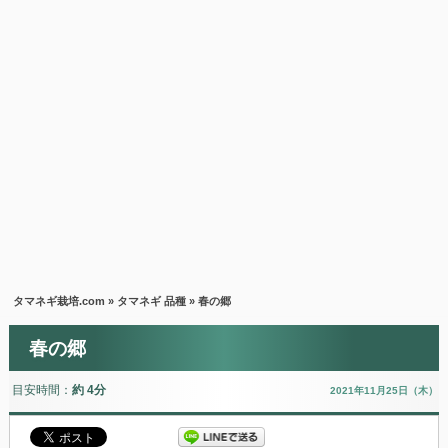
タマネギ栽培.com
»
タマネギ 品種
» 春の郷
春の郷
目安時間：
約 4分
2021年11月25日（木）