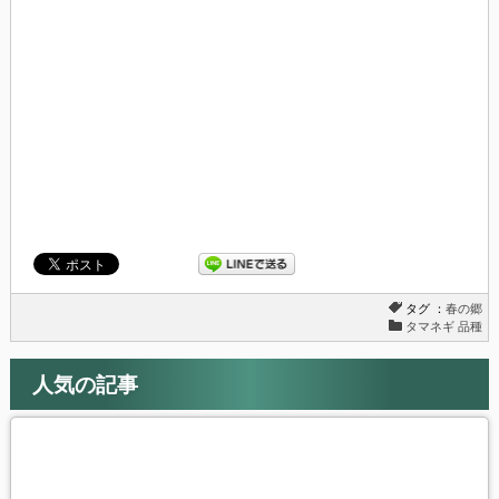
ウ
て
ィ
く
ン
だ
ド
さ
ウ
い
で
(新
開
し
き
い
ま
ウ
す)
ィ
ン
ド
ウ
で
開
き
ま
す)
タグ ：
春の郷
タマネギ 品種
人気の記事