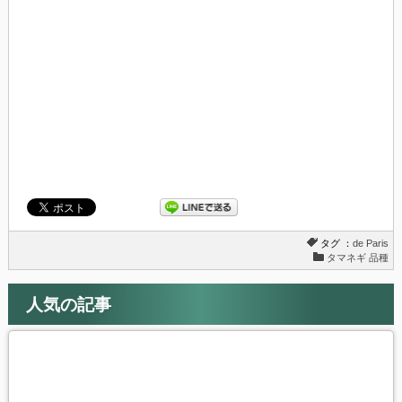
ィ
く
ン
だ
ド
さ
ウ
い
で
(新
開
し
き
い
ま
ウ
す)
ィ
ン
ド
ウ
で
開
き
ま
す)
タグ ：
de Paris
タマネギ 品種
人気の記事