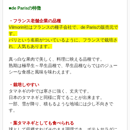
■de Parisの特徴
・フランス老舗企業の品種
Vilmorin社はフランスの種子会社で、de Parisの販売元で
す。
パリという名前がついているように、フランスで栽培さ
れ、人気もあります。
真っ白な果肉で美しく、料理に映える品種です。
熟期は極早生～早生品種で、早生品種ならではのジュー
シーな食感と風味を味わえます。
・栽培しやすい
タマネギの中では寒さに強く、丈夫です。
日本のタマネギと同様に育てることが出来ます。
一部、雪が降り、積もるような地域には少し不向きで
す。
・葉タマネギとしても食べられる
球として収穫すればそのまま調理でき、ポテトサラダに