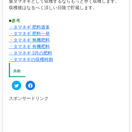
葉タマネギとして収穫するならもっと早く収穫します。
収穫後はなるべく涼しい日陰で貯蔵します。
■参考
・タマネギ 肥料過多
・タマネギ 肥料一発
・タマネギ 無機肥料
・タマネギ 有機肥料
・タマネギ 3月の肥料
・タマネギの収穫時期
共有:
ク
Facebook
リ
で
ッ
共
ク
有
スポンサードリンク
し
す
て
る
Twitter
に
で
は
共
ク
有
リ
(新
ッ
し
ク
い
し
ウ
て