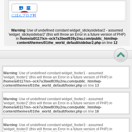
にほんブログ村
Warning
: Use of undefined constant widget_stickysidebar2 - assumed
'widget_stickysidebar2' (this will throw an Error in a future version of PHP)
in
/home/ai0117/xn--ock7a3bwd939y2nu.com/public_html/wp-
content/themes/01the_world_default/sidebar2.php
on line
12
Warning
: Use of undefined constant widget_footer1 - assumed
'widget_footer1' (this will throw an Error in a future version of PHP) in
/home/ai0117/xn--ock7a3bwd939y2nu.com/public_html/wp-
content/themes/01the_world_default/footer.php
on line
13
Warning
: Use of undefined constant widget_footer2 - assumed
'widget_footer2' (this will throw an Error in a future version of PHP) in
/home/ai0117/xn--ock7a3bwd939y2nu.com/public_html/wp-
content/themes/01the_world_default/footer.php
on line
16
Warning
: Use of undefined constant widget_footer3 - assumed
'widget_footer3' (this will throw an Error in a future version of PHP) in