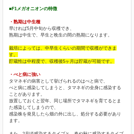
■F1メガオニオンの特徴
・熟期は中生種
早ければ5月中旬から収穫でき、
熟期は中生で、早生と晩生の間の熟期になります。
栽培によっては、中早生くらいの期間で収穫ができま
す。
貯蔵性は中程度で、収穫後5ヶ月は貯蔵が可能です。
・べと病に強い
タマネギの病害として挙げられるのはべと病で、
べと病に感染してしまうと、タマネギの全身に感染する
ことがあります。
放置しておくと翌年、同じ場所でタマネギを育てるとま
た感染してしまうので、
感染株を発見したら畑の外に出し、処分する必要があり
ます。
また、2月頃感染するタイプと、春や秋に感染するタイプ