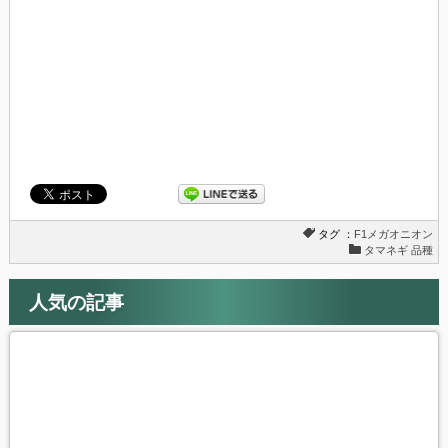
ウ
い
で
(新
開
し
き
い
ま
ウ
す)
ィ
ン
ド
ウ
で
開
き
ま
す)
タグ ：
F1メガオニオン
タマネギ 品種
人気の記事