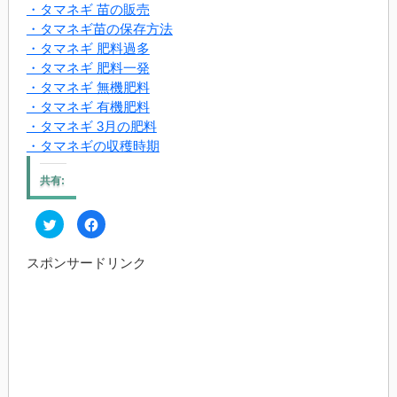
・タマネギ 苗の販売
・タマネギ苗の保存方法
・タマネギ 肥料過多
・タマネギ 肥料一発
・タマネギ 無機肥料
・タマネギ 有機肥料
・タマネギ 3月の肥料
・タマネギの収穫時期
共有:
ク
Facebook
リ
で
ッ
共
ク
有
スポンサードリンク
し
す
て
る
Twitter
に
で
は
共
ク
有
リ
(新
ッ
し
ク
い
し
ウ
て
ィ
く
ン
だ
ド
さ