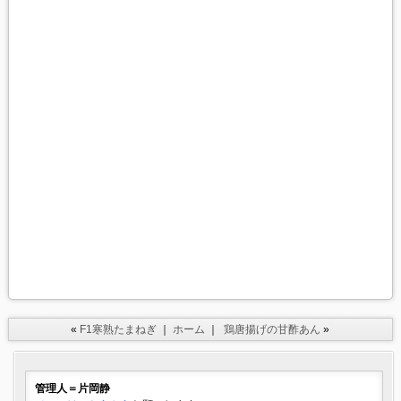
«
F1寒熟たまねぎ
｜
ホーム
｜
鶏唐揚げの甘酢あん
»
管理人＝片岡静