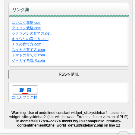
リンク集
ニンニク栽培.com
ダイコン栽培.com
シクラメンの育て方.net
キュウリの育て方.com
ナスの育て方.com
スイカの育て方.com
トマトの育て方.com
ジャガイモ栽培.com
にほんブログ村
Warning
: Use of undefined constant widget_stickysidebar2 - assumed
'widget_stickysidebar2' (this will throw an Error in a future version of PHP)
in
/home/ai0117/xn--ock7a3bwd939y2nu.com/public_html/wp-
content/themes/01the_world_default/sidebar2.php
on line
12