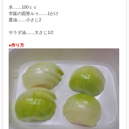
水……100ｃｃ
市販の固形ルゥ……1かけ
醤油……小さじ2
サラダ油……大さじ1/2
●作り方