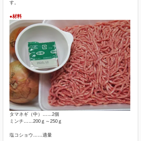
す。
●材料
タマネギ（中）……2個
ミンチ……200ｇ～250ｇ
塩コショウ……適量