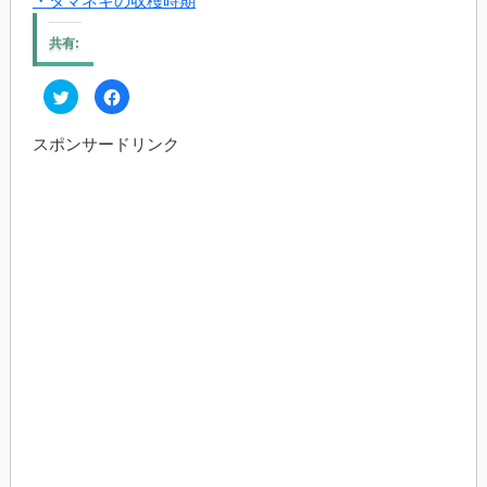
・タマネギの収穫時期
共有:
ク
Facebook
リ
で
ッ
共
ク
有
スポンサードリンク
し
す
て
る
Twitter
に
で
は
共
ク
有
リ
(新
ッ
し
ク
い
し
ウ
て
ィ
く
ン
だ
ド
さ
ウ
い
で
(新
開
し
き
い
ま
ウ
す)
ィ
ン
ド
ウ
で
開
き
ま
す)