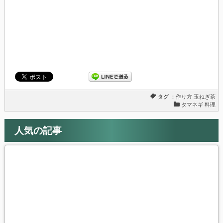
き
い
ま
ウ
す)
ィ
ン
ド
ウ
で
開
き
ま
す)
タグ ：
作り方
玉ねぎ茶
タマネギ 料理
人気の記事