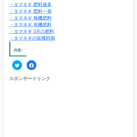
・タマネギ 肥料過多
・タマネギ 肥料一発
・タマネギ 無機肥料
・タマネギ 有機肥料
・タマネギ 3月の肥料
・タマネギの収穫時期
共有:
ク
Facebook
リ
で
ッ
共
ク
有
スポンサードリンク
し
す
て
る
Twitter
に
で
は
共
ク
有
リ
(新
ッ
し
ク
い
し
ウ
て
ィ
く
ン
だ
ド
さ
ウ
い
で
(新
開
し