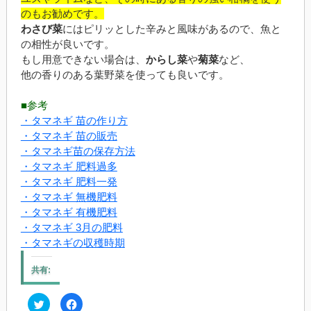
のもお勧めです。
わさび菜
にはピリッとした辛みと風味があるので、魚と
の相性が良いです。
もし用意できない場合は、
からし菜
や
菊菜
など、
他の香りのある葉野菜を使っても良いです。
■参考
・タマネギ 苗の作り方
・タマネギ 苗の販売
・タマネギ苗の保存方法
・タマネギ 肥料過多
・タマネギ 肥料一発
・タマネギ 無機肥料
・タマネギ 有機肥料
・タマネギ 3月の肥料
・タマネギの収穫時期
共有:
ク
Facebook
リ
で