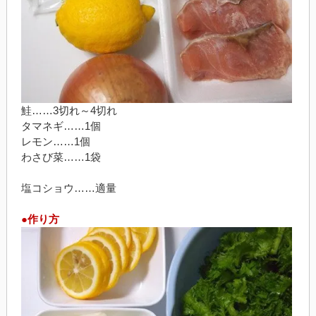
鮭……3切れ～4切れ
タマネギ……1個
レモン……1個
わさび菜……1袋
塩コショウ……適量
●作り方