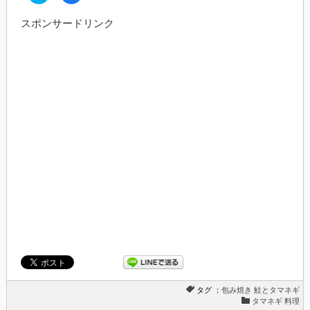
ッ
共
ク
有
スポンサードリンク
し
す
て
る
Twitter
に
で
は
共
ク
有
リ
(新
ッ
し
ク
い
し
ウ
て
ィ
く
ン
だ
ド
さ
ウ
い
で
(新
開
し
き
い
ま
ウ
す)
ィ
ン
ド
ウ
で
開
き
ま
す)
タグ ：
包み焼き
鮭とタマネギ
タマネギ 料理