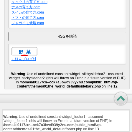
キュウリの育て方.com
ナスの育て方.com
スイカの育て方.com
トマトの育て方.com
ジャガイモ栽培.com
にほんブログ村
Warning
: Use of undefined constant widget_stickysidebar2 - assumed
'widget_stickysidebar2' (this will throw an Error in a future version of PHP)
in
/home/ai0117/xn--ock7a3bwd939y2nu.com/public_html/wp-
content/themes/01the_world_default/sidebar2.php
on line
12
Warning
: Use of undefined constant widget_footer1 - assumed
'widget_footer1' (this will throw an Error in a future version of PHP) in
/home/ai0117/xn--ock7a3bwd939y2nu.com/public_html/wp-
content/themes/01the_world_default/footer.php
on line
13