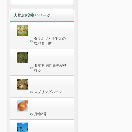
人気の投稿とページ
タマネギと手羽元の
塩バター煮
タマネギ苗 葉先が枯
れる
スプリングムーン
月輪2号