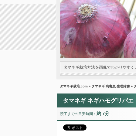
タマネギ栽培方法を画像でわかりやすく
タマネギ栽培.com
»
タマネギ 病害虫 生理障害
» 
タマネギ ネギハモグリバエ
約 7分
読了までの目安時間：