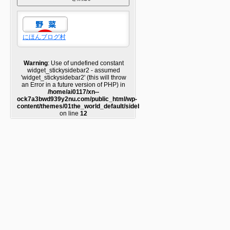
にほんブログ村
Warning
: Use of undefined constant
widget_stickysidebar2 - assumed
'widget_stickysidebar2' (this will throw
an Error in a future version of PHP) in
/home/ai0117/xn--
ock7a3bwd939y2nu.com/public_html/wp-
content/themes/01the_world_default/sidebar2.php
on line
12