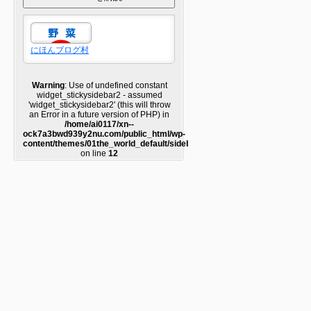
にほんブログ村
Warning
: Use of undefined constant
widget_stickysidebar2 - assumed
'widget_stickysidebar2' (this will throw
an Error in a future version of PHP) in
/home/ai0117/xn--
ock7a3bwd939y2nu.com/public_html/wp-
content/themes/01the_world_default/sidebar2.php
on line
12