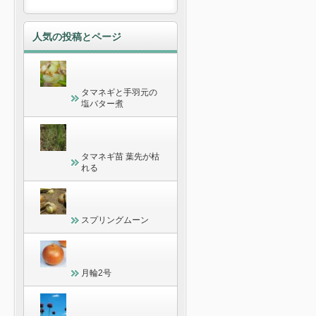
人気の投稿とページ
タマネギと手羽元の
塩バター煮
タマネギ苗 葉先が枯
れる
スプリングムーン
月輪2号