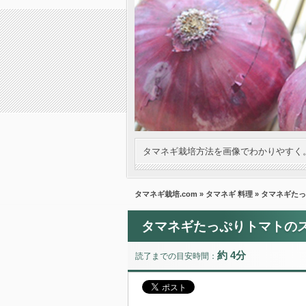
タマネギ栽培方法を画像でわかりやすく
タマネギ栽培.com
»
タマネギ 料理
» タマネギた
タマネギたっぷりトマトの
約 4分
読了までの目安時間：