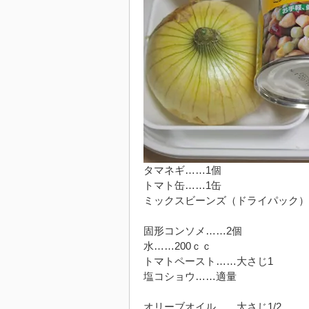
タマネギ……1個
トマト缶……1缶
ミックスビーンズ（ドライパック）
固形コンソメ……2個
水……200ｃｃ
トマトペースト……大さじ1
塩コショウ……適量
オリーブオイル……大さじ1/2