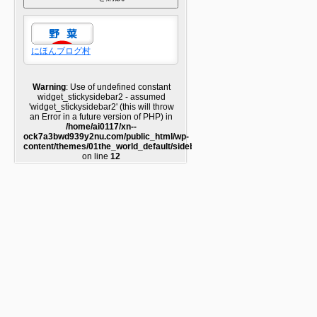
にほんブログ村
Warning
: Use of undefined constant
widget_stickysidebar2 - assumed
'widget_stickysidebar2' (this will throw
an Error in a future version of PHP) in
/home/ai0117/xn--
ock7a3bwd939y2nu.com/public_html/wp-
content/themes/01the_world_default/sidebar2.php
on line
12