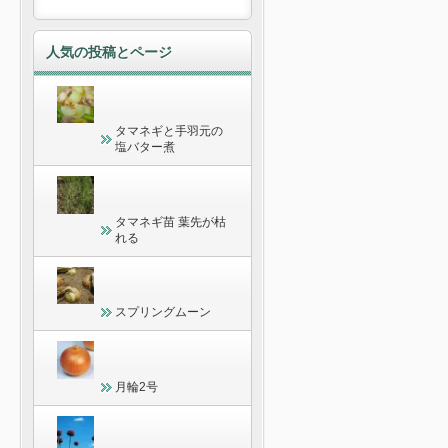
人気の投稿とページ
タマネギと手羽元の
塩バター煮
タマネギ苗 葉先が枯
れる
スプリングムーン
月輪2号