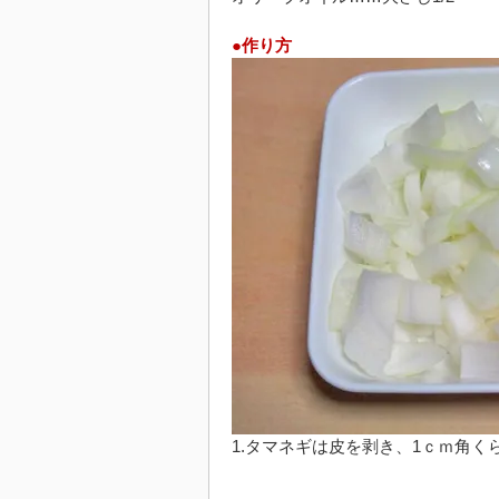
●作り方
1.タマネギは皮を剥き、1ｃｍ角