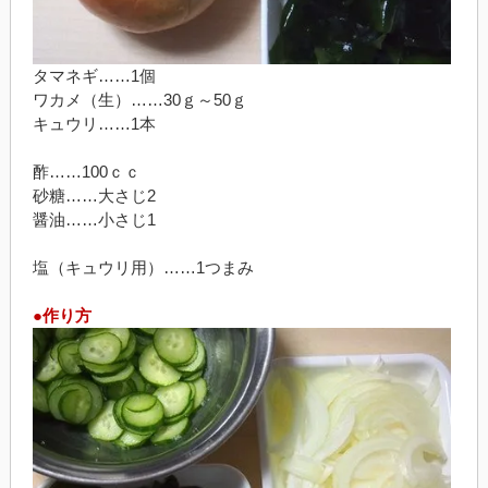
タマネギ……1個
ワカメ（生）……30ｇ～50ｇ
キュウリ……1本
酢……100ｃｃ
砂糖……大さじ2
醤油……小さじ1
塩（キュウリ用）……1つまみ
●作り方