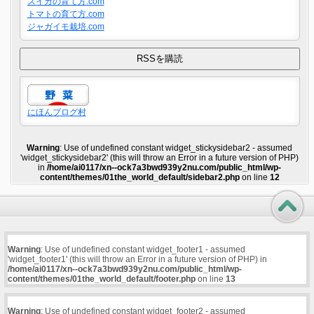
スイカの育て方.com
トマトの育て方.com
ジャガイモ栽培.com
にほんブログ村
Warning
: Use of undefined constant widget_stickysidebar2 - assumed
'widget_stickysidebar2' (this will throw an Error in a future version of PHP)
in
/home/ai0117/xn--ock7a3bwd939y2nu.com/public_html/wp-
content/themes/01the_world_default/sidebar2.php
on line
12
Warning
: Use of undefined constant widget_footer1 - assumed
'widget_footer1' (this will throw an Error in a future version of PHP) in
/home/ai0117/xn--ock7a3bwd939y2nu.com/public_html/wp-
content/themes/01the_world_default/footer.php
on line
13
Warning
: Use of undefined constant widget_footer2 - assumed