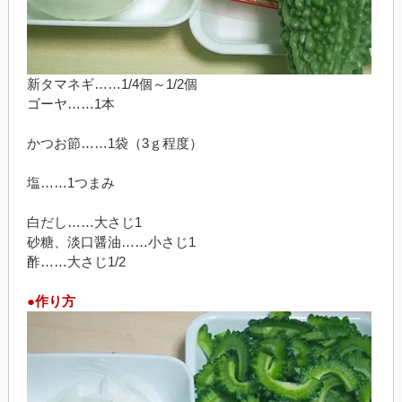
新タマネギ……1/4個～1/2個
ゴーヤ……1本
かつお節……1袋（3ｇ程度）
塩……1つまみ
白だし……大さじ1
砂糖、淡口醤油……小さじ1
酢……大さじ1/2
●作り方