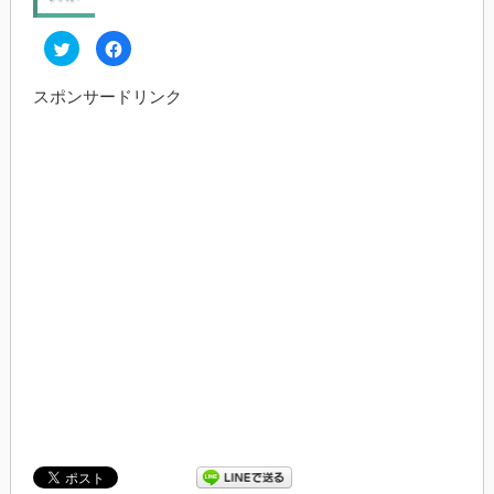
ク
Facebook
リ
で
ッ
共
ク
有
スポンサードリンク
し
す
て
る
Twitter
に
で
は
共
ク
有
リ
(新
ッ
し
ク
い
し
ウ
て
ィ
く
ン
だ
ド
さ
ウ
い
で
(新
開
し
き
い
ま
ウ
す)
ィ
ン
ド
ウ
で
開
き
ま
す)