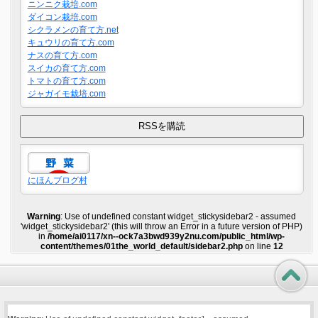
ニンニク栽培.com
ダイコン栽培.com
シクラメンの育て方.net
キュウリの育て方.com
ナスの育て方.com
スイカの育て方.com
トマトの育て方.com
ジャガイモ栽培.com
にほんブログ村
Warning
: Use of undefined constant widget_stickysidebar2 - assumed
'widget_stickysidebar2' (this will throw an Error in a future version of PHP)
in
/home/ai0117/xn--ock7a3bwd939y2nu.com/public_html/wp-
content/themes/01the_world_default/sidebar2.php
on line
12