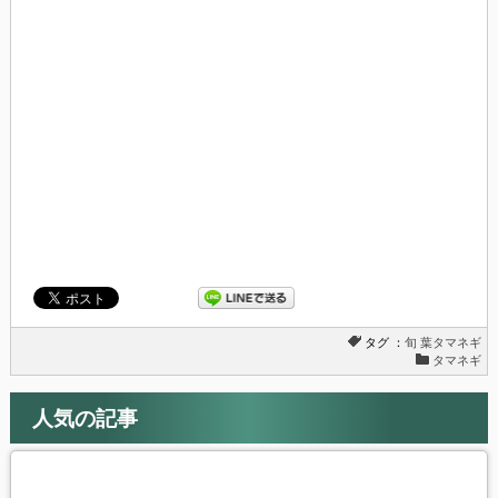
し
ク
い
し
ウ
て
ィ
く
ン
だ
ド
さ
ウ
い
で
(新
開
し
き
い
ま
ウ
す)
ィ
ン
ド
ウ
で
開
き
ま
す)
タグ ：
旬
葉タマネギ
タマネギ
人気の記事