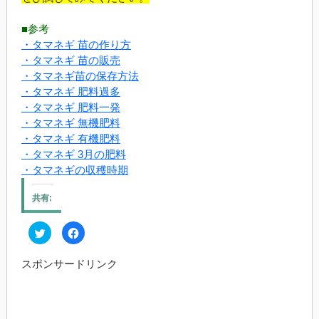
■参考
・タマネギ 苗の作り方
・タマネギ 苗の販売
・タマネギ苗の保存方法
・タマネギ 肥料過多
・タマネギ 肥料一発
・タマネギ 無機肥料
・タマネギ 有機肥料
・タマネギ 3月の肥料
・タマネギの収穫時期
共有:
ク
Facebook
リ
で
ッ
共
ク
有
スポンサードリンク
し
す
て
る
Twitter
に
で
は
共
ク
有
リ
(新
ッ